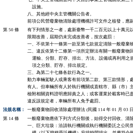
    設施。

八、其他經中央主管機關公告者。

前項公民營廢棄物清除處理機構許可文件之核發，應
第 50 條
有下列情形之一者，處新臺幣一千二百元以上十萬元以
限期改善，屆期仍未完成改善者，按次處罰：

一、不依第十一條第一款至第七款規定清除一般廢棄物
二、違反依第十二條第一項所定辦法有關一般廢棄物回
    運輸、分類、貯存、排出、方法、設備或再利用之
    項之分類、貯存、排出規定。

三、為第二十七條各款行為之一。

動力車輛駕駛人或乘客有前項第二款、第三款情形，處
有人。但車輛所有人於執行機關或直轄市、縣（市）主
檢附相關資料證明應歸責之人；或客運業於載客時已盡
違反該規定者，車輛所有人免予處罰。
法規名稱：
一般廢棄物回收清除處理辦法 (民國 114 年 01 月 03 日
第 14 條
一般廢棄物應依下列方式分類後，始得交付回收、清除
一、巨大垃圾：洽請執行機關或執行機關委託之公民營
    構（以下簡稱受託機構）安排時間排出，並應符合