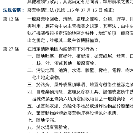
其他種類行政罰，其處罰定有期間者，準用前項之規
法規名稱：
廢棄物清理法 (民國 115 年 07 月 15 日 修正)
第 12 條
一般廢棄物回收、清除、處理之運輸、分類、貯存、排
再利用，應符合中央主管機關之規定，其辦法，由中央
執行機關得視指定清除地區之特性，增訂前項一般廢棄
出之規定，並報其上級主管機關備查。
第 27 條
在指定清除地區內嚴禁有下列行為：

一、隨地吐痰、檳榔汁、檳榔渣，拋棄紙屑、煙蒂、口
    、核、汁、渣或其他一般廢棄物。

二、污染地面、池溏、水溝、牆壁、樑柱、電桿、樹木
    他土地定著物。

三、於路旁、屋外或屋頂曝晒、堆置有礙衛生整潔之物
四、自廢棄物清除、處理及貯存工具、設備或處所中搜
    搜揀依第五條第六項所定回收項目之一般廢棄物，不
五、拋置熱灰燼、危險化學物品或爆炸性物品於廢棄物
六、棄置動物屍體於廢棄物貯存設備以外處所。

七、隨地便溺。

八、於水溝棄置雜物。
