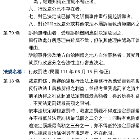
    為，經通知補正逾期不補正者。

六、行政處分已不存在者。

七、對已決定或已撤回之訴願事件重行提起訴願者。

八、對於非行政處分或其他依法不屬訴願救濟範圍內
第 79 條
訴願無理由者，受理訴願機關應以決定駁回之。

原行政處分所憑理由雖屬不當，但依其他理由認為正當
理由。

訴願事件涉及地方自治團體之地方自治事務者，其受理
就原行政處分之合法性進行審查決定。
法規名稱：
行政罰法 (民國 111 年 06 月 15 日 修正)
第 18 條
裁處罰鍰，應審酌違反行政法上義務行為應受責難程度
反行政法上義務所得之利益，並得考量受處罰者之資力
前項所得之利益超過法定罰鍰最高額者，得於所得利益
，不受法定罰鍰最高額之限制。

依本法規定減輕處罰時，裁處之罰鍰不得逾法定罰鍰最
亦不得低於法定罰鍰最低額之二分之一；同時有免除處
逾法定罰鍰最高額之三分之一，亦不得低於法定罰鍰最
但法律或自治條例另有規定者，不在此限。
