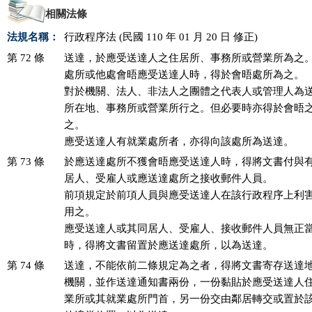
相關法條
法規名稱：
行政程序法 (民國 110 年 01 月 20 日 修正)
第 72 條
送達，於應受送達人之住居所、事務所或營業所為之。
處所或他處會晤應受送達人時，得於會晤處所為之。

對於機關、法人、非法人之團體之代表人或管理人為送
所在地、事務所或營業所行之。但必要時亦得於會晤之
之。

應受送達人有就業處所者，亦得向該處所為送達。
第 73 條
於應送達處所不獲會晤應受送達人時，得將文書付與有
居人、受雇人或應送達處所之接收郵件人員。

前項規定於前項人員與應受送達人在該行政程序上利害
用之。

應受送達人或其同居人、受雇人、接收郵件人員無正當
時，得將文書留置於應送達處所，以為送達。
第 74 條
送達，不能依前二條規定為之者，得將文書寄存送達地
機關，並作送達通知書兩份，一份黏貼於應受送達人住
業所或其就業處所門首，另一份交由鄰居轉交或置於該