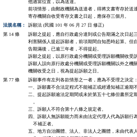
他適當位置，以為送達。

前項情形，由郵政機關為送達者，得將文書寄存於送達
寄存機關自收受寄存文書之日起，應保存三個月。
法規名稱：
訴願法 (民國 101 年 06 月 27 日 修正)
第 14 條
訴願之提起，應自行政處分達到或公告期滿之次日起三
利害關係人提起訴願者，前項期間自知悉時起算。但自
告期滿後，已逾三年者，不得提起。

訴願之提起，以原行政處分機關或受理訴願機關收受訴
訴願人誤向原行政處分機關或受理訴願機關以外之機關
機關收受之日，視為提起訴願之日。
第 77 條
訴願事件有左列各款情形之一者，應為不受理之決定：
一、訴願書不合法定程式不能補正或經通知補正逾期不
二、提起訴願逾法定期間或未於第五十七條但書所定期
    。

三、訴願人不符合第十八條之規定者。

四、訴願人無訴願能力而未由法定代理人代為訴願行為
    不補正者。

五、地方自治團體、法人、非法人之團體，未由代表人