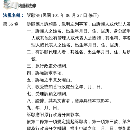
相關法條
法規名稱：
訴願法 (民國 101 年 06 月 27 日 修正)
第 56 條
訴願應具訴願書，載明左列事項，由訴願人或代理人簽
一、訴願人之姓名、出生年月日、住、居所、身分證明
    人或其他設有管理人或代表人之團體，其名稱、事
    理人或代表人之姓名、出生年月日、住、居所。

二、有訴願代理人者，其姓名、出生年月日、住、居所
    號。

三、原行政處分機關。

四、訴願請求事項。

五、訴願之事實及理由。

六、收受或知悉行政處分之年、月、日。

七、受理訴願之機關。

八、證據。其為文書者，應添具繕本或影本。

九、年、月、日。

訴願應附原行政處分書影本。

依第二條第一項規定提起訴願者，第一項第三款、第六
應為行政處分之機關、提出申請之年、月、日，並附原