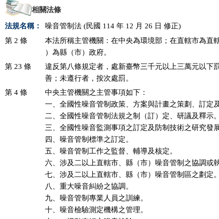
相關法條
法規名稱：
噪音管制法 (民國 114 年 12 月 26 日 修正)
第 2 條
本法所稱主管機關：在中央為環境部；在直轄市為直轄
）為縣（市）政府。
第 23 條
違反第八條規定者，處新臺幣三千元以上三萬元以下罰
善；未遵行者，按次處罰。
第 4 條
中央主管機關之主管事項如下：

一、全國性噪音管制政策、方案與計畫之策劃、訂定及
二、全國性噪音管制法規之制（訂）定、研議及釋示。
三、全國性噪音監測事項之訂定及防制技術之研究發展
四、噪音管制標準之訂定。

五、噪音管制工作之監督、輔導及核定。

六、涉及二以上直轄市、縣（市）噪音管制之協調或執
七、涉及二以上直轄市、縣（市）噪音管制區之劃定。
八、重大噪音糾紛之協調。

九、噪音管制專業人員之訓練。

十、噪音檢驗測定機構之管理。
