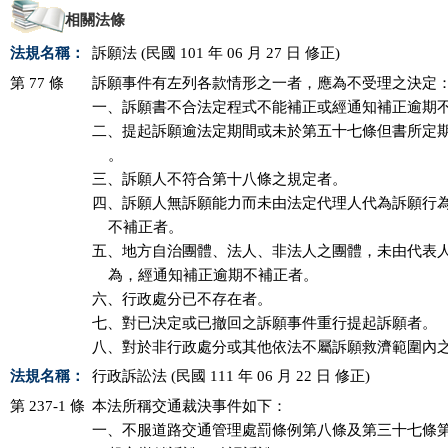
相關法條
法規名稱：
訴願法 (民國 101 年 06 月 27 日 修正)
第 77 條
訴願事件有左列各款情形之一者，應為不受理之決定：
一、訴願書不合法定程式不能補正或經通知補正逾期不
二、提起訴願逾法定期間或未於第五十七條但書所定期
    。

三、訴願人不符合第十八條之規定者。

四、訴願人無訴願能力而未由法定代理人代為訴願行為
    不補正者。

五、地方自治團體、法人、非法人之團體，未由代表人
    為，經通知補正逾期不補正者。

六、行政處分已不存在者。

七、對已決定或已撤回之訴願事件重行提起訴願者。

八、對於非行政處分或其他依法不屬訴願救濟範圍內
法規名稱：
行政訴訟法 (民國 111 年 06 月 22 日 修正)
第 237-1 條
本法所稱交通裁決事件如下：

一、不服道路交通管理處罰條例第八條及第三十七條第