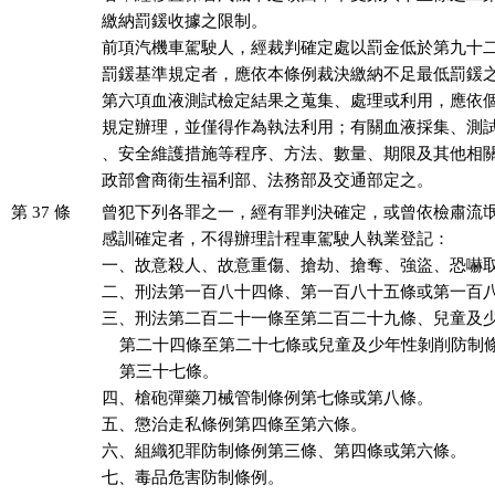
繳納罰鍰收據之限制。

前項汽機車駕駛人，經裁判確定處以罰金低於第九十二
罰鍰基準規定者，應依本條例裁決繳納不足最低罰鍰之
第六項血液測試檢定結果之蒐集、處理或利用，應依個
規定辦理，並僅得作為執法利用；有關血液採集、測試
、安全維護措施等程序、方法、數量、期限及其他相關
政部會商衛生福利部、法務部及交通部定之。
第 37 條
曾犯下列各罪之一，經有罪判決確定，或曾依檢肅流氓
感訓確定者，不得辦理計程車駕駛人執業登記：

一、故意殺人、故意重傷、搶劫、搶奪、強盜、恐嚇取
二、刑法第一百八十四條、第一百八十五條或第一百八
三、刑法第二百二十一條至第二百二十九條、兒童及少
    第二十四條至第二十七條或兒童及少年性剝削防制
    第三十七條。

四、槍砲彈藥刀械管制條例第七條或第八條。

五、懲治走私條例第四條至第六條。

六、組織犯罪防制條例第三條、第四條或第六條。

七、毒品危害防制條例。
