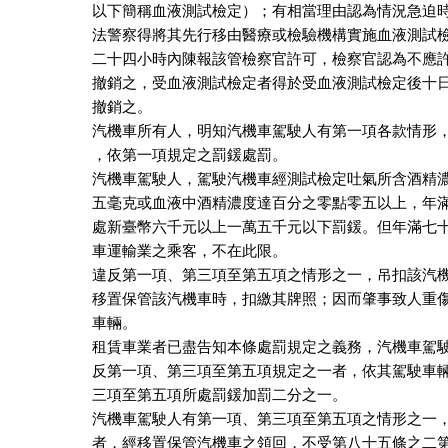
以下簡稱血液測試檢定）；有相當理由認為情況急迫時
法警察得將其先行移由醫療或檢驗機構實施血液測試檢
二十四小時內陳報該管檢察官許可，檢察官認為不應許
撤銷之，受血液測試檢定者得於受血液測試檢定後十日
撤銷之。

汽機車所有人，明知汽機車駕駛人有第一項各款情形，
，依第一項規定之罰鍰處罰。

汽機車駕駛人，駕駛汽機車經測試檢定吐氣所含酒精濃
五毫克或血液中酒精濃度達百分之零點零五以上，年滿
處新臺幣六千元以上一萬五千元以下罰鍰。但年滿七十
車運輸業之乘客，不在此限。

違反第一項、第三項至第五項之情形之一，吊扣該汽機
移置保管該汽機車時，扣繳其牌照；因而肇事致人重傷
車輛。

租賃車業者已盡告知本條處罰規定之義務，汽機車駕駛
反第一項、第三項至第五項規定之一者，依其駕駛車輛
三項至第五項所處罰鍰加罰二分之一。

汽機車駕駛人有第一項、第三項至第五項之情形之一，
者，經移置保管汽機車之領回，不受第八十五條之二第