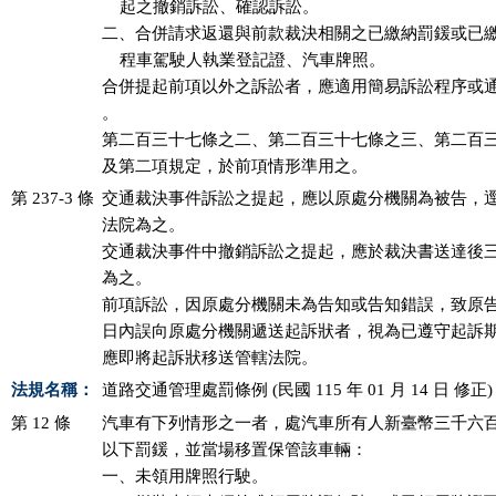
    起之撤銷訴訟、確認訴訟。

二、合併請求返還與前款裁決相關之已繳納罰鍰或已繳
    程車駕駛人執業登記證、汽車牌照。

合併提起前項以外之訴訟者，應適用簡易訴訟程序或通
。

第二百三十七條之二、第二百三十七條之三、第二百三
及第二項規定，於前項情形準用之。
第 237-3 條
交通裁決事件訴訟之提起，應以原處分機關為被告，逕
法院為之。

交通裁決事件中撤銷訴訟之提起，應於裁決書送達後三
為之。

前項訴訟，因原處分機關未為告知或告知錯誤，致原告
日內誤向原處分機關遞送起訴狀者，視為已遵守起訴期
應即將起訴狀移送管轄法院。
法規名稱：
道路交通管理處罰條例 (民國 115 年 01 月 14 日 修正)
第 12 條
汽車有下列情形之一者，處汽車所有人新臺幣三千六百
以下罰鍰，並當場移置保管該車輛：

一、未領用牌照行駛。
