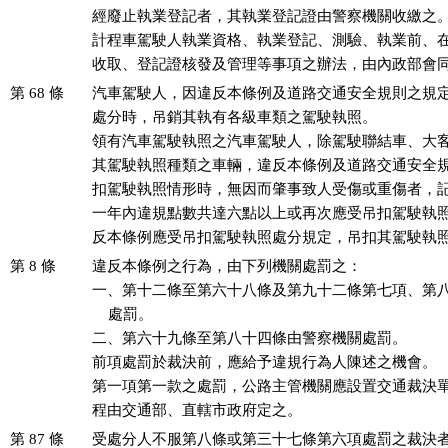
經廢止執業登記者，其執業登記證由警察機關收繳之。
計程車駕駛人執業資格、執業登記、測驗、執業前、在
收取、登記證核發及管理等事項之辦法，由內政部會
第 68 條
汽車駕駛人，因違反本條例及道路交通安全規則之規定
處分時，吊銷其執有各級車類之駕駛執照。

領有汽車駕駛執照之汽車駕駛人，除駕駛聯結車、大客
其駕駛執照種類之車輛，違反本條例及道路交通安全規
扣駕駛執照情形時，無因而肇事致人受傷或重傷者，記
一年內違規點數共達六點以上或再次應受吊扣駕駛執照
反本條例應受吊扣駕駛執照處分規定，吊扣其駕駛執
第 8 條
違反本條例之行為，由下列機關處罰之：

一、第十二條至第六十八條及第九十二條第七項、第八
    處罰。

二、第六十九條至第八十四條由警察機關處罰。

前項處罰於裁決前，應給予違規行為人陳述之機會。

第一項第一款之處罰，公路主管機關應設置交通裁決單
程由交通部、直轄市政府定之。
第 87 條
受處分人不服第八條或第三十七條第六項處罰之裁決者