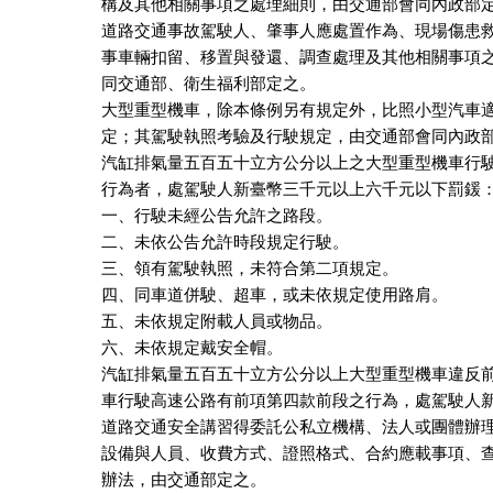
構及其他相關事項之處理細則，由交通部會同內政部定
道路交通事故駕駛人、肇事人應處置作為、現場傷患救
事車輛扣留、移置與發還、調查處理及其他相關事項之
同交通部、衛生福利部定之。

大型重型機車，除本條例另有規定外，比照小型汽車適
定；其駕駛執照考驗及行駛規定，由交通部會同內政部
汽缸排氣量五百五十立方公分以上之大型重型機車行駛
行為者，處駕駛人新臺幣三千元以上六千元以下罰鍰：
一、行駛未經公告允許之路段。

二、未依公告允許時段規定行駛。

三、領有駕駛執照，未符合第二項規定。

四、同車道併駛、超車，或未依規定使用路肩。

五、未依規定附載人員或物品。

六、未依規定戴安全帽。

汽缸排氣量五百五十立方公分以上大型重型機車違反前
車行駛高速公路有前項第四款前段之行為，處駕駛人新
道路交通安全講習得委託公私立機構、法人或團體辦理
設備與人員、收費方式、證照格式、合約應載事項、查
辦法，由交通部定之。