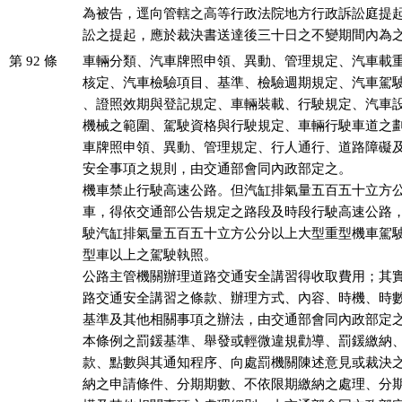
為被告，逕向管轄之高等行政法院地方行政訴訟庭提起
訟之提起，應於裁決書送達後三十日之不變期間內為
第 92 條
車輛分類、汽車牌照申領、異動、管理規定、汽車載重
核定、汽車檢驗項目、基準、檢驗週期規定、汽車駕駛
、證照效期與登記規定、車輛裝載、行駛規定、汽車設
機械之範圍、駕駛資格與行駛規定、車輛行駛車道之劃
車牌照申領、異動、管理規定、行人通行、道路障礙及
安全事項之規則，由交通部會同內政部定之。

機車禁止行駛高速公路。但汽缸排氣量五百五十立方公
車，得依交通部公告規定之路段及時段行駛高速公路，
駛汽缸排氣量五百五十立方公分以上大型重型機車駕駛
型車以上之駕駛執照。

公路主管機關辦理道路交通安全講習得收取費用；其實
路交通安全講習之條款、辦理方式、內容、時機、時數
基準及其他相關事項之辦法，由交通部會同內政部定之
本條例之罰鍰基準、舉發或輕微違規勸導、罰鍰繳納、
款、點數與其通知程序、向處罰機關陳述意見或裁決之
納之申請條件、分期期數、不依限期繳納之處理、分期