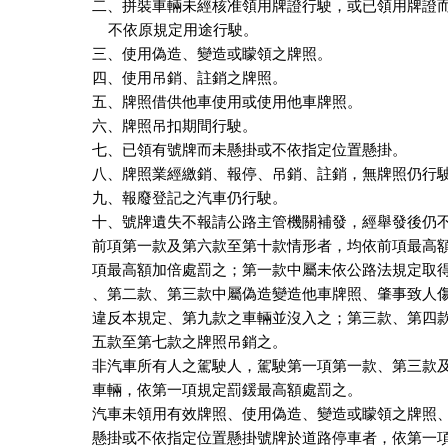
二、拼裝車輛未經核准領用牌證行駛，或已領用牌證而
    不依原規定用途行駛。

三、使用偽造、變造或矇領之牌照。

四、使用吊銷、註銷之牌照。

五、牌照借供他車使用或使用他車牌照。

六、牌照吊扣期間行駛。

七、已領有號牌而未懸掛或不依指定位置懸掛。

八、牌照業經繳銷、報停、吊銷、註銷，無牌照仍行駛
九、報廢登記之汽車仍行駛。

十、號牌遺失不報請公路主管機關補發，經舉發後仍不
前項第一款及第六款至第十款情形者，均依前項最高額
項最高額加倍處罰之；第一款中屬未依公路法規定取得
、第二款、第三款中屬偽造變造他車牌照、肇事致人傷
違反本規定、第九款之車輛並沒入之；第三款、第四款
五款至第七款之牌照吊銷之。

非汽車所有人之駕駛人，駕駛第一項第一款、第三款及
車輛，依第一項規定罰鍰最高額處罰之。

汽車未領用有效牌照、使用偽造、變造或矇領之牌照、
懸掛或不依指定位置懸掛號牌於道路停車者，依第一項