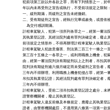
犯前項第三款以外各款之罪，而有下列情形之一，於申
年以內未再受刑之宣告或執行，不受前項規定之限制：
一、緩刑期滿，而緩刑之宣告未經撤銷。

二、受有期徒刑之宣告，經執行完畢或赦免，或曾依檢
    為交付感訓期滿。

計程車駕駛人，犯第一項所列各罪之一，經第一審法院
其執業登記證。其經法院判處有罪判決確定者，廢止其
前項規定之情形外，不得再辦理計程車駕駛人執業登記
計程車駕駛人犯故意傷害、刑法第二百三十一條之一至
第三百十五條之一各罪之一，或利用職務上機會，犯竊
由，經第一審法院判決有期徒刑以上之刑者，吊扣其執
院判決有期徒刑逾六個月確定而未受緩刑之宣告者，廢
三年內不得辦理。利用職務上機會犯侵占罪，經第一審
吊扣其執業登記證；其經法院判處有罪判決確定者，廢
三年內不得辦理。

計程車駕駛人，受前二項吊扣執業登記證之處分，未將
證警察機關者，廢止其執業登記。

計程車駕駛人違反前條及本條規定，應廢止其執業登記
證者，由警察機關處罰，不適用第八條第一項第一款規