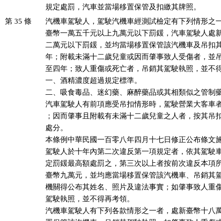
規定處罰，汽車並當場移置保管及扣繳其牌照。
第 35 條
汽機車駕駛人，駕駛汽機車經測試檢定有下列情形之一
臺幣一萬五千元以上九萬元以下罰鍰，汽車駕駛人處新
二萬元以下罰鍰，並均當場移置保管該汽機車及吊扣其
年；附載未滿十二歲兒童或因而肇事致人受傷者，並吊
至四年；致人重傷或死亡者，吊銷其駕駛執照，並不得
一、酒精濃度超過規定標準。

二、吸食毒品、迷幻藥、麻醉藥品或其相類似之管制藥
汽車駕駛人有前項應受吊扣情形時，駕駛營業大客車者
；因而肇事且附載有未滿十二歲兒童之人者，按其吊扣
處分。

本條例中華民國一百零八年四月十七日修正公布條文施
駕駛人於十年內第二次違反第一項規定者，依其駕駛車
定罰鍰最高額處罰之，第三次以上者按前次違反本項所
臺幣九萬元，並均應當場移置保管該汽機車、吊銷其駕
機關得公布其姓名、照片及違法事實；如肇事致人重傷
駕駛執照，並不得再考領。

汽機車駕駛人有下列各款情形之一者，處新臺幣十八萬