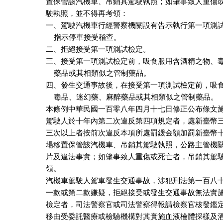
置保管該汽機車、吊銷其駕駛執照；如肇事致人重傷或
駛執照，並不得再考領：

一、駕駛汽機車行經警察機關設有告示執行第一項測試
    指示停車接受稽查。

二、拒絕接受第一項測試檢定。

三、接受第一項測試檢定前，吸食服用含酒精之物、毒
    藥品或其相類似之管制藥品。

四、發生交通事故後，在接受第一項測試檢定前，吸食
    毒品、迷幻藥、麻醉藥品或其相類似之管制藥品。

本條例中華民國一百零八年四月十七日修正公布條文施
駕駛人於十年內第二次違反第四項規定者，處新臺幣三
三次以上者按前次違反本項所處罰鍰金額加罰新臺幣十
場移置保管該汽機車、吊銷其駕駛執照，公路主管機關
片及違法事實；如肇事致人重傷或死亡者，吊銷其駕駛
領。

汽機車駕駛人駕車發生交通事故，涉犯刑法第一百八十
一款或第二款嫌疑，拒絕接受或發生交通事故無法實施
檢定者，司法警察官或司法警察得報請檢察官核發鑑定
移由受委託醫療或檢驗機構對其實施血液檢體採樣及酒