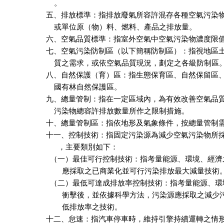
    。

五、排放標準：指排放廢氣所容許混存各種空氣污染物
    或單位原（物）料、燃料、產品之排放量。

六、空氣品質標準：指室外空氣中空氣污染物濃度限值
七、空氣污染防制區（以下簡稱防制區）：指視地區土
    質之需求，或依空氣品質現況，劃定之各級防制區。
八、自然保護（育）區：指生態保育區、自然保留區、
    國有林自然保護區。

九、總量管制：指在一定區域內，為有效改善空氣品質
    污染物總容許排放數量所作之限制措施。

十、總量管制區：指依地形及氣象條件，按總量管制需
十一、控制技術：指固定污染源為減少空氣污染物所採
      ，主要類別如下：

  （一）最佳可行控制技術：指考量能源、環境、經濟
        應採取之已商業化並可行污染排放最大減量技術。
  （二）最低可達成排放率控制技術：指考量能源、環
        衝擊後，並依據科學方法，污染源應採取之減少
        低排放率之技術。

十二、怠速：指汽車停車時，維持引擎持續運轉之情形