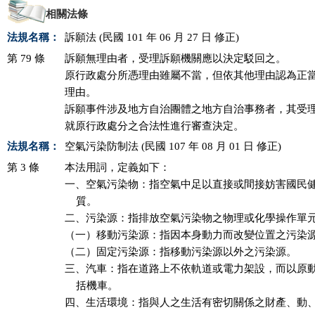
相關法條
法規名稱：
訴願法 (民國 101 年 06 月 27 日 修正)
第 79 條
訴願無理由者，受理訴願機關應以決定駁回之。

原行政處分所憑理由雖屬不當，但依其他理由認為正當
理由。

訴願事件涉及地方自治團體之地方自治事務者，其受理
就原行政處分之合法性進行審查決定。
法規名稱：
空氣污染防制法 (民國 107 年 08 月 01 日 修正)
第 3 條
本法用詞，定義如下：

一、空氣污染物：指空氣中足以直接或間接妨害國民健
    質。

二、污染源：指排放空氣污染物之物理或化學操作單元
（一）移動污染源：指因本身動力而改變位置之污染源
（二）固定污染源：指移動污染源以外之污染源。

三、汽車：指在道路上不依軌道或電力架設，而以原動
    括機車。

四、生活環境：指與人之生活有密切關係之財產、動、