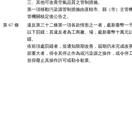
三、其他可改善空氣品質之管制措施。

第一項移動污染源管制措施由直轄市、縣（市）主管機
管機關核定後公告之。
第 67 條
違反第三十二條第一項各款情形之一者，處新臺幣一千
以下罰鍰；其違反者為工商廠、場，處新臺幣十萬元以
鍰。

依前項處罰鍰者，並通知限期改善，屆期仍未完成改善
節重大者，得令其停止作為或污染源之操作，或令停工
並得廢止其操作許可或勒令歇業。