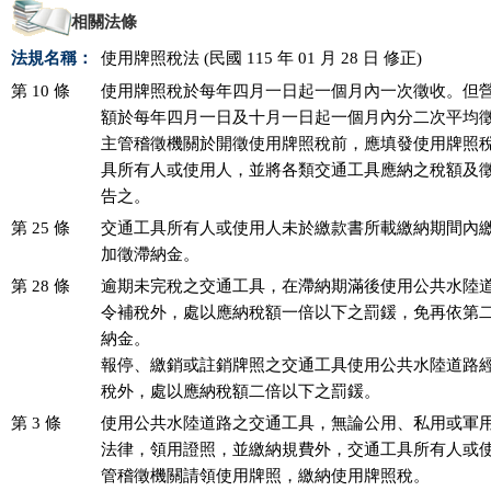
相關法條
法規名稱：
使用牌照稅法 (民國 115 年 01 月 28 日 修正)
第 10 條
使用牌照稅於每年四月一日起一個月內一次徵收。但營
額於每年四月一日及十月一日起一個月內分二次平均徵
主管稽徵機關於開徵使用牌照稅前，應填發使用牌照稅
具所有人或使用人，並將各類交通工具應納之稅額及徵
告之。
第 25 條
交通工具所有人或使用人未於繳款書所載繳納期間內繳
加徵滯納金。
第 28 條
逾期未完稅之交通工具，在滯納期滿後使用公共水陸道
令補稅外，處以應納稅額一倍以下之罰鍰，免再依第二
納金。

報停、繳銷或註銷牌照之交通工具使用公共水陸道路經
稅外，處以應納稅額二倍以下之罰鍰。
第 3 條
使用公共水陸道路之交通工具，無論公用、私用或軍用
法律，領用證照，並繳納規費外，交通工具所有人或使
管稽徵機關請領使用牌照，繳納使用牌照稅。
