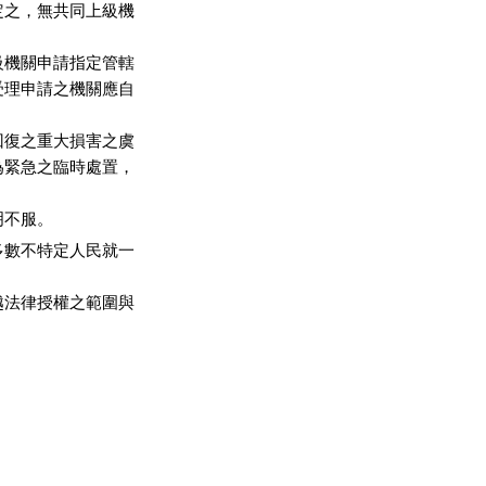
之，無共同上級機

機關申請指定管轄

理申請之機關應自

復之重大損害之虞

緊急之臨時處置，

明不服。
數不特定人民就一

法律授權之範圍與
