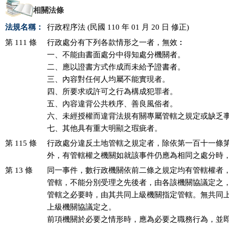
相關法條
法規名稱：
行政程序法 (民國 110 年 01 月 20 日 修正)
第 111 條
行政處分有下列各款情形之一者，無效︰

一、不能由書面處分中得知處分機關者。

二、應以證書方式作成而未給予證書者。

三、內容對任何人均屬不能實現者。

四、所要求或許可之行為構成犯罪者。

五、內容違背公共秩序、善良風俗者。

六、未經授權而違背法規有關專屬管轄之規定或缺乏事
七、其他具有重大明顯之瑕疵者。
第 115 條
行政處分違反土地管轄之規定者，除依第一百十一條第
外，有管轄權之機關如就該事件仍應為相同之處分時
第 13 條
同一事件，數行政機關依前二條之規定均有管轄權者，
管轄，不能分別受理之先後者，由各該機關協議定之，
管轄之必要時，由其共同上級機關指定管轄。無共同上
上級機關協議定之。

前項機關於必要之情形時，應為必要之職務行為，並