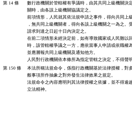
第 14 條
數行政機關於管轄權有爭議時，由其共同上級機關決定
關時，由各該上級機關協議定之。

前項情形，人民就其依法規申請之事件，得向共同上級
，無共同上級機關者，得向各該上級機關之一為之。受
請求到達之日起十日內決定之。

在前二項情形未經決定前，如有導致國家或人民難以回
時，該管轄權爭議之一方，應依當事人申請或依職權為
並應層報共同上級機關及通知他方。

人民對行政機關依本條所為指定管轄之決定，不得聲
第 150 條
本法所稱法規命令，係指行政機關基於法律授權，對多
般事項所作抽象之對外發生法律效果之規定。

法規命令之內容應明列其法律授權之依據，並不得逾越
立法精神。