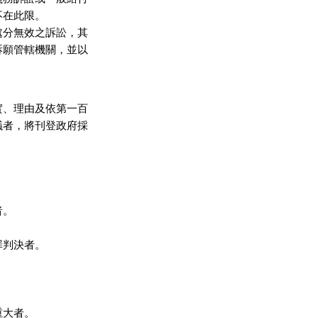
在此限。

分無效之訴訟，其

願管轄機關，並以

、理由及依第一百

者，將刊登政府採

。

判決者。

大者。
