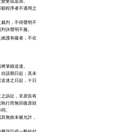
變更或追加。

願程序者不適用之

裁判，不得聲明不

局判決聲明不服。
維護有礙者，不在



將筆錄送達。

自該期日起；其未

送達之日起，十日

之訴訟，非原告有

執行而無回復原狀

同。

其無效未被允許，

務訴訟或一般給付
