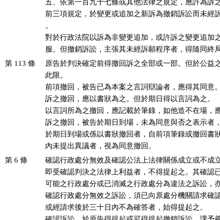
五、依第一百九十七條或其他法律之規定，應許為訴之
前三項規定，於變更或追加之新訴為撤銷訴訟而未經訴
。

對於行政法院以訴為非變更追加，或許訴之變更追加之
服。但撤銷訴訟，主張其未經訴願程序者，得隨同終
第 113 條
原告於判決確定前得撤回訴之全部或一部。但於公益之
此限。

前項撤回，被告已為本案之言詞辯論者，應得其同意。
訴之撤回，應以書狀為之。但於期日得以言詞為之。

以言詞所為之撤回，應記載於筆錄，如他造不在場，應
訴之撤回，被告於期日到場，未為同意與否之表示者，
於期日到場或係以書狀撤回者，自前項筆錄或撤回書狀
內未提出異議者，視為同意撤回。
第 6 條
確認行政處分無效及確認公法上法律關係成立或不成立
即受確認判決之法律上利益者，不得提起之。其確認已
可能之行政處分或已消滅之行政處分為違法之訴訟，亦
確認行政處分無效之訴訟，須已向原處分機關請求確認
或經請求後於三十日內不為確答者，始得提起之。

確認訴訟，於原告得提起或可得提起撤銷訴訟、課予義