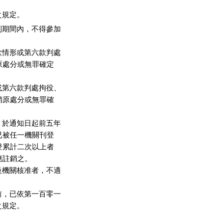
之規定。
期間內，不得參加

情形或第六款判處

原處分或無罪確定

第六款判處拘役、

銷原處分或無罪確

於通知日起前五年

已被任一機關刊登

登累計二次以上者

註銷之。

機關核准者，不適

，已依第一百零一

之規定。