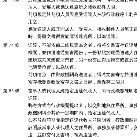
居人、受雇人或應送達處所之接收郵件人員。

前項規定於前項人員與應受送達人在該行政程序上利害
用之。

應受送達人或其同居人、受雇人、接收郵件人員無正當
時，得將文書留置於應送達處所，以為送達。
第 74 條
送達，不能依前二條規定為之者，得將文書寄存送達地
機關，並作送達通知書兩份，一份黏貼於應受送達人住
業所或其就業處所門首，另一份交由鄰居轉交或置於該
他適當位置，以為送達。

前項情形，由郵政機關為送達者，得將文書寄存於送達
寄存機關自收受寄存文書之日起，應保存三個月。
第 83 條
當事人或代理人經指定送達代收人，向行政機關陳明者
送達。

郵寄方式向行政機關提出者，以交郵地無住居所、事務
政機關得命其於一定期間內，指定送達代收人。

如不於前項期間指定送達代收人並陳明者，行政機關得
註明該當事人或代理人之住居所、事務所或營業所，交
送，並以交付文書時，視為送達時。