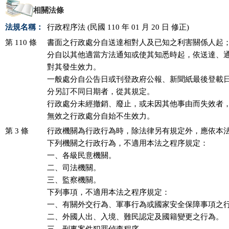
相關法條
法規名稱：
行政程序法 (民國 110 年 01 月 20 日 修正)
第 110 條
書面之行政處分自送達相對人及已知之利害關係人起；
分自以其他適當方法通知或使其知悉時起，依送達、通
對其發生效力。

一般處分自公告日或刊登政府公報、新聞紙最後登載日
分另訂不同日期者，從其規定。

行政處分未經撤銷、廢止，或未因其他事由而失效者，
無效之行政處分自始不生效力。
第 3 條
行政機關為行政行為時，除法律另有規定外，應依本法
下列機關之行政行為，不適用本法之程序規定：

一、各級民意機關。

二、司法機關。

三、監察機關。

下列事項，不適用本法之程序規定：

一、有關外交行為、軍事行為或國家安全保障事項之行
二、外國人出、入境、難民認定及國籍變更之行為。
