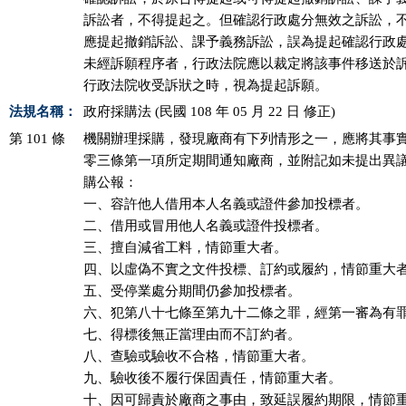
訴訟者，不得提起之。但確認行政處分無效之訴訟，不
應提起撤銷訴訟、課予義務訴訟，誤為提起確認行政處
未經訴願程序者，行政法院應以裁定將該事件移送於訴
行政法院收受訴狀之時，視為提起訴願。
法規名稱：
政府採購法 (民國 108 年 05 月 22 日 修正)
第 101 條
機關辦理採購，發現廠商有下列情形之一，應將其事實
零三條第一項所定期間通知廠商，並附記如未提出異議
購公報：

一、容許他人借用本人名義或證件參加投標者。

二、借用或冒用他人名義或證件投標者。

三、擅自減省工料，情節重大者。

四、以虛偽不實之文件投標、訂約或履約，情節重大者
五、受停業處分期間仍參加投標者。

六、犯第八十七條至第九十二條之罪，經第一審為有罪
七、得標後無正當理由而不訂約者。

八、查驗或驗收不合格，情節重大者。

九、驗收後不履行保固責任，情節重大者。

十、因可歸責於廠商之事由，致延誤履約期限，情節重