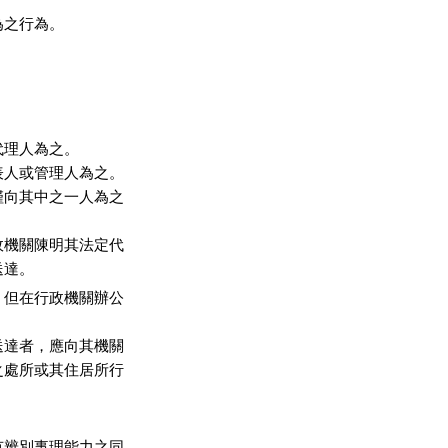
之行為。



理人為之。

人或管理人為之。

向其中之一人為之

機關陳明其法定代

送達。
但在行政機關辦公

達者，應向其機關

處所或其住居所行

辨別事理能力之同
