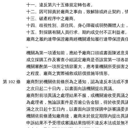
十一、違反第六十五條規定轉包者。

十二、因可歸責於廠商之事由，致解除或終止契約，情
十三、破產程序中之廠商。

十四、歧視性別、原住民、身心障礙或弱勢團體人士，
十五、對採購有關人員行求、期約或交付不正利益者。
廠商之履約連帶保證廠商經機關通知履行連帶保證責任
。

機關為第一項通知前，應給予廠商口頭或書面陳述意見
成立採購工作及審查小組認定廠商是否該當第一項各款
機關審酌第一項所定情節重大，應考量機關所受損害之
之程度、廠商之實際補救或賠償措施等情形。
第 102 條
廠商對於機關依前條所為之通知，認為違反本法或不實
之次日起二十日內，以書面向該機關提出異議。

廠商對前項異議之處理結果不服，或機關逾收受異議之
為處理者，無論該案件是否逾公告金額，得於收受異議
滿之次日起十五日內，以書面向該管採購申訴審議委員
機關依前條通知廠商後，廠商未於規定期限內提出異議
申訴結果不予受理或審議結果指明不違反本法或並無不