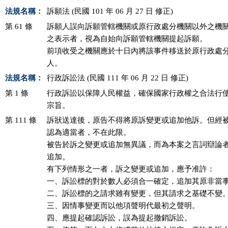
法規名稱：
訴願法 (民國 101 年 06 月 27 日 修正)
第 61 條
訴願人誤向訴願管轄機關或原行政處分機關以外之機關
之表示者，視為自始向訴願管轄機關提起訴願。

前項收受之機關應於十日內將該事件移送於原行政處分
人。
法規名稱：
行政訴訟法 (民國 111 年 06 月 22 日 修正)
第 1 條
行政訴訟以保障人民權益，確保國家行政權之合法行使
宗旨。
第 111 條
訴狀送達後，原告不得將原訴變更或追加他訴。但經被
認為適當者，不在此限。

被告於訴之變更或追加無異議，而為本案之言詞辯論者
追加。

有下列情形之一者，訴之變更或追加，應予准許：

一、訴訟標的對於數人必須合一確定，追加其原非當事
二、訴訟標的之請求雖有變更，但其請求之基礎不變。
三、因情事變更而以他項聲明代最初之聲明。

四、應提起確認訴訟，誤為提起撤銷訴訟。
