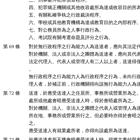
三、刑事案件犯罪偵查程序。

四、犯罪矯正機關或其他收容處所為達成收容目的所為
五、有關私權爭執之行政裁決程序。

六、學校或其他教育機構為達成教育目的之內部程序。
七、對公務員所為之人事行政行為。

八、考試院有關考選命題及評分之行為。
第 69 條
對於無行政程序之行為能力人為送達者，應向其法定代
對於機關、法人或非法人之團體為送達者，應向其代表
法定代理人、代表人或管理人有二人以上者，送達得僅
。

無行政程序之行為能力人為行政程序之行為，未向行政
理人者，於補正前，行政機關得向該無行為能力人為
第 72 條
送達，於應受送達人之住居所、事務所或營業所為之。
處所或他處會晤應受送達人時，得於會晤處所為之。

對於機關、法人、非法人之團體之代表人或管理人為送
所在地、事務所或營業所行之。但必要時亦得於會晤之
之。

應受送達人有就業處所者，亦得向該處所為送達。
第 73 條
於應送達處所不獲會晤應受送達人時，得將文書付與有