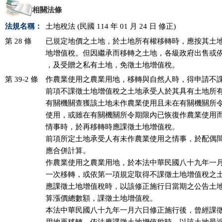
相關法條
法規名稱：
土地稅法 (民國 114 年 01 月 24 日 修正)
第 28 條
已規定地價之土地，於土地所有權移轉時，應按其土地
地增值稅。但因繼承而移轉之土地，各級政府出售或依
，及受贈之私有土地，免徵土地增值稅。
第 39-2 條
作農業使用之農業用地，移轉與自然人時，得申請不課
前項不課徵土地增值稅之土地承受人於其具有土地所有
有關機關查獲該土地未作農業使用且未在有關機關所令
使用，或雖在有關機關所令期限內已恢復作農業使用而
情事時，於再移轉時應課徵土地增值稅。

前項所定土地承受人有未作農業使用之情事，於配偶間
應合併計算。

作農業使用之農業用地，於本法中華民國八十九年一月
一次移轉，或依第一項規定取得不課徵土地增值稅之土
應課徵土地增值稅時，以該修正施行日當期之公告土地
算漲價總數額，課徵土地增值稅。

本法中華民國八十九年一月六日修正施行後，曾經課徵