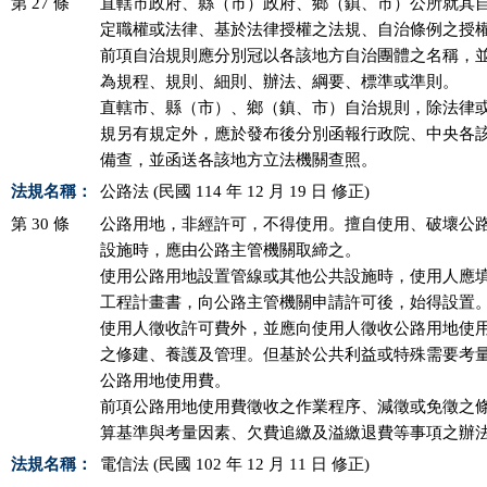
第 27 條
直轄市政府、縣（市）政府、鄉（鎮、市）公所就其自
定職權或法律、基於法律授權之法規、自治條例之授權
前項自治規則應分別冠以各該地方自治團體之名稱，並
為規程、規則、細則、辦法、綱要、標準或準則。

直轄市、縣（市）、鄉（鎮、市）自治規則，除法律或
規另有規定外，應於發布後分別函報行政院、中央各該
備查，並函送各該地方立法機關查照。
法規名稱：
公路法 (民國 114 年 12 月 19 日 修正)
第 30 條
公路用地，非經許可，不得使用。擅自使用、破壞公路
設施時，應由公路主管機關取締之。                               
使用公路用地設置管線或其他公共設施時，使用人應填
工程計畫書，向公路主管機關申請許可後，始得設置。
使用人徵收許可費外，並應向使用人徵收公路用地使用
之修建、養護及管理。但基於公共利益或特殊需要考量
公路用地使用費。                                                

前項公路用地使用費徵收之作業程序、減徵或免徵之條
算基準與考量因素、欠費追繳及溢繳退費等事項之辦
法規名稱：
電信法 (民國 102 年 12 月 11 日 修正)