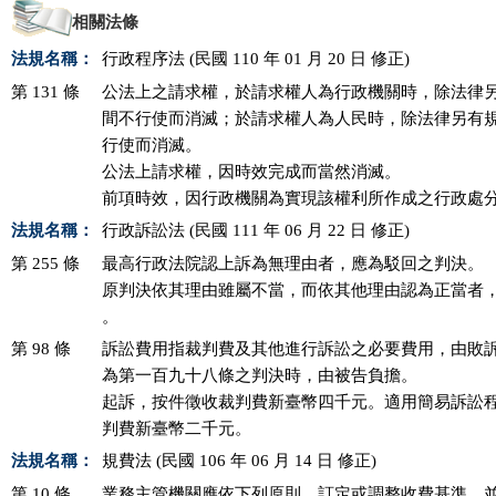
相關法條
法規名稱：
行政程序法 (民國 110 年 01 月 20 日 修正)
第 131 條
公法上之請求權，於請求權人為行政機關時，除法律另
間不行使而消滅；於請求權人為人民時，除法律另有規
行使而消滅。

公法上請求權，因時效完成而當然消滅。

前項時效，因行政機關為實現該權利所作成之行政處
法規名稱：
行政訴訟法 (民國 111 年 06 月 22 日 修正)
第 255 條
最高行政法院認上訴為無理由者，應為駁回之判決。

原判決依其理由雖屬不當，而依其他理由認為正當者，
。
第 98 條
訴訟費用指裁判費及其他進行訴訟之必要費用，由敗訴
為第一百九十八條之判決時，由被告負擔。

起訴，按件徵收裁判費新臺幣四千元。適用簡易訴訟程
判費新臺幣二千元。
法規名稱：
規費法 (民國 106 年 06 月 14 日 修正)
第 10 條
業務主管機關應依下列原則，訂定或調整收費基準，並