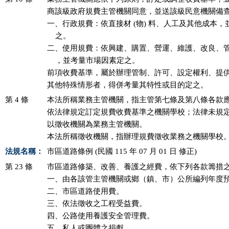
商該級政府規費主管機關同意，並送該級民意機關備查
一、行政規費：依直接材 (物) 料、人工及其他成本，
    之。

二、使用規費：依興建、購置、營運、維護、改良、管
    ，並考量市場因素定之。

前項收費基準，屬於辦理管制、許可、設定權利、提供
第 4 條
本法所稱業務主管機關，指主管第七條及第八條各款應
依法律規定訂定規費收費基準之機關學校；法律未規定
以徵收機關為業務主管機關。

法規名稱：
市區道路條例 (民國 115 年 07 月 01 日 修正)
第 23 條
市區道路修築、改善、養護之經費，依下列各款籌措之
一、由各該管主管機關或鄉（鎮、市）公所編列年度預
二、市區道路使用費。

三、依法徵收之工程受益費。

四、公路使用養護安全管理費。

五、私人或團體之捐獻。
