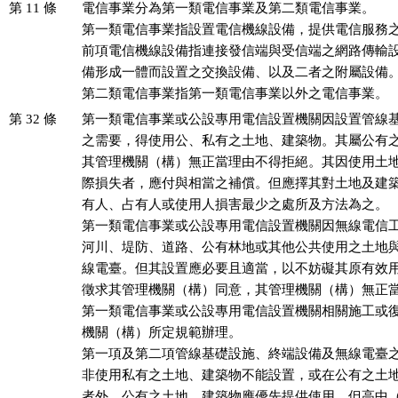
第 11 條
電信事業分為第一類電信事業及第二類電信事業。

第一類電信事業指設置電信機線設備，提供電信服務之
前項電信機線設備指連接發信端與受信端之網路傳輸設
備形成一體而設置之交換設備、以及二者之附屬設備。
第二類電信事業指第一類電信事業以外之電信事業。
第 32 條
第一類電信事業或公設專用電信設置機關因設置管線基
之需要，得使用公、私有之土地、建築物。其屬公有之
其管理機關（構）無正當理由不得拒絕。其因使用土地
際損失者，應付與相當之補償。但應擇其對土地及建築
有人、占有人或使用人損害最少之處所及方法為之。

第一類電信事業或公設專用電信設置機關因無線電信工
河川、堤防、道路、公有林地或其他公共使用之土地與
線電臺。但其設置應必要且適當，以不妨礙其原有效用
徵求其管理機關（構）同意，其管理機關（構）無正當
第一類電信事業或公設專用電信設置機關相關施工或復
機關（構）所定規範辦理。

第一項及第二項管線基礎設施、終端設備及無線電臺之
非使用私有之土地、建築物不能設置，或在公有之土地
者外，公有之土地、建築物應優先提供使用。但高中（