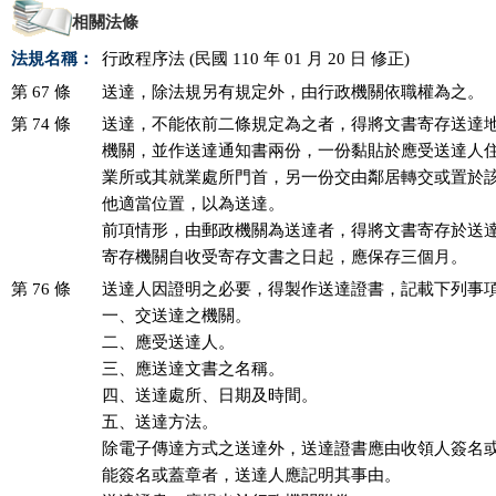
相關法條
法規名稱：
行政程序法 (民國 110 年 01 月 20 日 修正)
第 67 條
送達，除法規另有規定外，由行政機關依職權為之。
第 74 條
送達，不能依前二條規定為之者，得將文書寄存送達地
機關，並作送達通知書兩份，一份黏貼於應受送達人住
業所或其就業處所門首，另一份交由鄰居轉交或置於該
他適當位置，以為送達。

前項情形，由郵政機關為送達者，得將文書寄存於送達
寄存機關自收受寄存文書之日起，應保存三個月。
第 76 條
送達人因證明之必要，得製作送達證書，記載下列事項
一、交送達之機關。

二、應受送達人。

三、應送達文書之名稱。

四、送達處所、日期及時間。

五、送達方法。

除電子傳達方式之送達外，送達證書應由收領人簽名或
能簽名或蓋章者，送達人應記明其事由。
