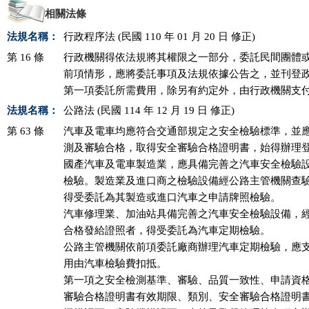
相關法條
法規名稱：
行政程序法 (民國 110 年 01 月 20 日 修正)
第 16 條
行政機關得依法規將其權限之一部分，委託民間團體或
前項情形，應將委託事項及法規依據公告之，並刊登政
第一項委託所需費用，除另有約定外，由行政機關支
法規名稱：
公路法 (民國 114 年 12 月 19 日 修正)
第 63 條
汽車及電車均應符合交通部規定之安全檢驗標準，並應
測及審驗合格，取得安全審驗合格證明書，始得辦理登
國產汽車及電車製造業，應具備完善之汽車安全檢驗設
檢驗。製造業及進口商之檢驗設備經公路主管機關查驗
得受委託為其製造或進口汽車之申請牌照檢驗。                 
汽車修理業、加油站具備完善之汽車安全檢驗設備，經
合格發給證照者，得受委託為汽車定期檢驗。                    
公路主管機關依前項委託廠商辦理汽車定期檢驗，應支
用由汽車檢驗費扣抵。                                            

第一項之安全檢測基準、審驗、品質一致性、申請資格
審驗合格證明書有效期限、類別、安全審驗合格證明書