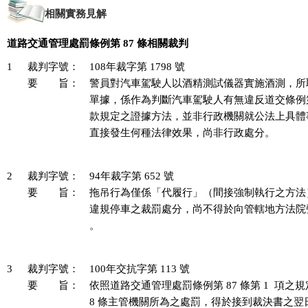
相關實務見解
道路交通管理處罰條例第 87 條相關裁判
1
裁判字號：
108年裁字第 1798 號
要 旨：
警員對汽車駕駛人以酒精測試儀器實施酒測，所
單據，係作為判斷汽車駕駛人有無違反道交條例第 35 
款規定之證據方法，並非行政機關就公法上具體
直接發生何種法律效果，尚非行政處分。

2
裁判字號：
94年裁字第 652 號
要 旨：
拖吊行為僅係「代履行」（間接強制執行之方法
違規停車之裁罰處分，尚不得於向管轄地方法院
。 

3
裁判字號：
100年交抗字第 113 號
要 旨：
依照道路交通管理處罰條例第 87 條第 1  項之
8 條主管機關所為之處罰，得於接到裁決書之翌