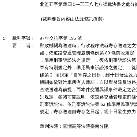
北監五字第裁四０─三三八七八號裁決書之處分撤
 (裁判要旨內容由法源資訊撰寫)

5
裁判字號：
97年交抗字第 195 號
要 旨：
郵政機關為送達時，行政程序法就寄存送達之文
如，依道路交通管理處罰條例第 89 條前段規定
，準用刑事訴訟法之規定」，復依刑事訴訟法第 6
章有特別規定外，準用民事訴訟法之規定」，從而依民
條第 2  項規定「自寄存之日起，經十日發生效
機關如欲對汽車所有人裁罰，自以舉發違反道路
合法送達為前提，而本件交通異議事件裁定之合
別規定，參諸前開說明，依道路交通管理處罰條例第
刑事訴訟法、依刑事訴訟法第 62 條準用民事訴訟法第 
規定，寄存送達自寄存之日起，經十日發生效力
裁判法院：臺灣高等法院臺南分院
