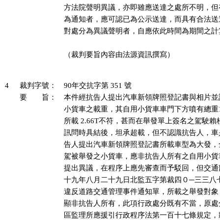
方法院聲明異議，亦即雖應送達之處所不明，但
為通知者，應可認已為公示送達，而具有合法送
對處分為異議聲明者，自應依此時間為期間之計算
（裁判要旨內容由法源資訊撰寫）

4
裁判字號：
90年交抗字第 351 號
要 旨：
本件經抗告人提出汽車新領牌照登記書與相片並計算
小貨車之載重，其自用小貨車車門下方噴有總重15
所載 2.66T不符，甚而在舉發單上簽名之駕駛賴
訊問時具結後，坦承超載，但不認識抗告人，車
告人提出汽車新領牌照登記書所載車型為大發，
駕被舉發之小貨車，應非抗告人所有之自用小貨
提出異議，在程序上應先審查而予駁回，但交通
十九年八月二十九日北監五字第裁四０─三三八七
違反道路交通管理事件通知單，所載之舉發對象
顯非抗告人所有，此項行政處分既有不當，原處
區監理所應援引行政程序法第一百十七條規定，