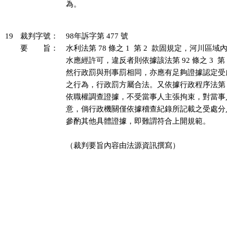
為。

19
裁判字號：
98年訴字第 477 號
要 旨：
水利法第 78 條之 1  第 2  款固規定，河川區
水應經許可，違反者則依據該法第 92 條之 3  第 
然行政罰與刑事罰相同，亦應有足夠證據認定受
之行為，行政罰方屬合法。又依據行政程序法第 3
依職權調查證據，不受當事人主張拘束，對當事
意，倘行政機關僅依據稽查紀錄所記載之受處分
參酌其他具體證據，即難謂符合上開規範。

（裁判要旨內容由法源資訊撰寫）
