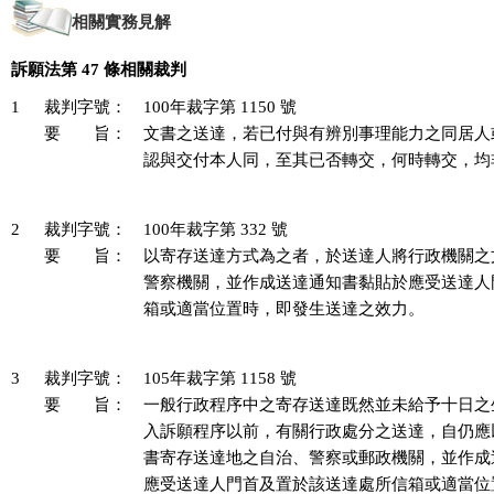
相關實務見解
訴願法第 47 條相關裁判
1
裁判字號：
100年裁字第 1150 號
要 旨：
文書之送達，若已付與有辨別事理能力之同居人
認與交付本人同，至其已否轉交，何時轉交，均非
2
裁判字號：
100年裁字第 332 號
要 旨：
以寄存送達方式為之者，於送達人將行政機關之
警察機關，並作成送達通知書黏貼於應受送達人
箱或適當位置時，即發生送達之效力。

3
裁判字號：
105年裁字第 1158 號
要 旨：
一般行政程序中之寄存送達既然並未給予十日之
入訴願程序以前，有關行政處分之送達，自仍應
書寄存送達地之自治、警察或郵政機關，並作成
應受送達人門首及置於該送達處所信箱或適當位