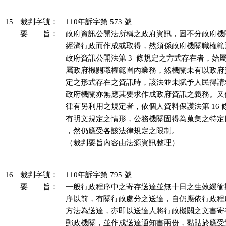
15
裁判字號：
110年訴字第 573 號
要 旨：
政府資訊公開法所稱之政府資訊，固不分政府機
經濟行政而作成或取得，然須係政府機關職權範
政府資訊公開法第 3  條規定之方式存在者，始
屬政府機關職權範圍內業務，然機關未有以政府資訊
定之形式存在之資訊時，該法並未賦予人民得請
政府機關亦無應其要求作成政府資訊之義務。又
律有另利用之規定者，依個人資料保護法第 16 條第
有明文規定之情形，公務機關固得為蒐集之特定
，然仍應受各該法律規定之限制。

（裁判要旨內容由法源資訊整理）

16
裁判字號：
110年訴字第 795 號
要 旨：
一般行政程序中之寄存送達並無十日之生效緩衝
序以前，有關行政處分之送達，自仍應依行政程序法
方法為送達，亦即以送達人將行政機關之文書寄
郵政機關，並作成送達通知書兩份，黏貼於應受