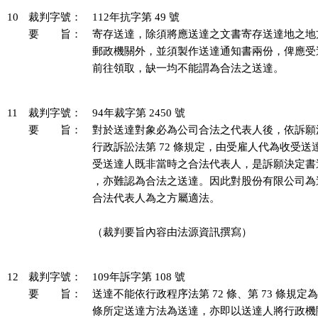
10
裁判字號：
112年抗字第 49 號
要 旨：
寄存送達，除須將應送達之文書寄存送達地之地
郵政機關外，並須製作送達通知書兩份，俾應受
前往領取，缺一均不能謂為合法之送達。

11
裁判字號：
94年裁字第 2450 號
要 旨：
對於送達對象必為公司合法之代表人後，依訴願法第 4
行政訴訟法第 72 條規定，由受雇人代為收受送
受送達人既非當時之合法代表人，是訴願決定書
，亦難認為合法之送達。因此對股份有限公司為
合法代表人為之方屬適法。

（裁判要旨內容由法源資訊撰寫）

12
裁判字號：
109年訴字第 108 號
要 旨：
送達不能依行政程序法第 72 條、第 73 條規定為
條所定送達方法為送達，亦即以送達人將行政機