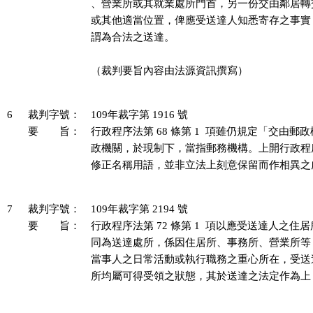
、營業所或其就業處所門首，另一份交由鄰居轉
或其他適當位置，俾應受送達人知悉寄存之事實
謂為合法之送達。

（裁判要旨內容由法源資訊撰寫）

6
裁判字號：
109年裁字第 1916 號
要 旨：
行政程序法第 68 條第 1  項雖仍規定「交由郵
政機關，於現制下，當指郵務機構。上開行政程
修正名稱用語，並非立法上刻意保留而作相異之處
7
裁判字號：
109年裁字第 2194 號
要 旨：
行政程序法第 72 條第 1  項以應受送達人之住
同為送達處所，係因住居所、事務所、營業所等 3
當事人之日常活動或執行職務之重心所在，受送達人
所均屬可得受領之狀態，其於送達之法定作為上