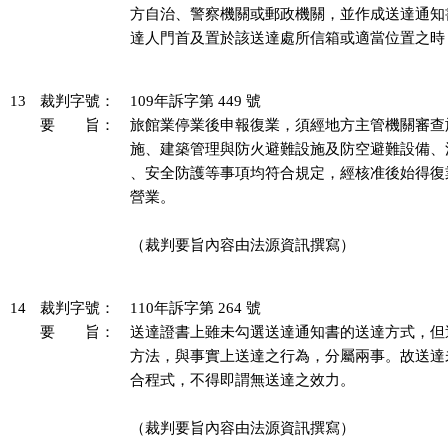
方自治、警察機關或郵政機關，並作成送達通知書 
達人門首及置於該送達處所信箱或適當位置之時，
13
裁判字號：
109年訴字第 449 號
要 旨：
旅館業停業後申報復業，須經地方主管機關審查
施、建築管理與防火避難設施及防空避難設備、
、安全防護等事項均符合規定，經核准後始得復
營業。

（裁判要旨內容由法源資訊撰寫）

14
裁判字號：
110年訴字第 264 號
要 旨：
送達證書上雖未勾選送達通知書的送達方式，但
方法，與事實上送達之行為，分屬兩事。故送達
合程式，不得即謂無送達之效力。

（裁判要旨內容由法源資訊撰寫）
