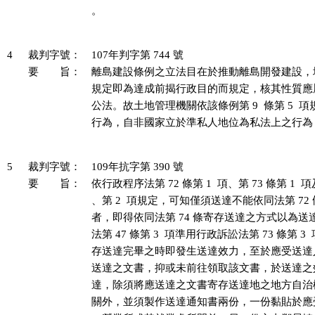
。

4
裁判字號：
107年判字第 744 號
要 旨：
離島建設條例之立法目在於推動離島開發建設，
規定即為達成前揭行政目的而規定，核其性質應
公法。故土地管理機關依該條例第 9  條第 5  
行為，自非國家立於準私人地位為私法上之行為
5
裁判字號：
109年抗字第 390 號
要 旨：
依行政程序法第 72 條第 1  項、第 73 條第 1  項及第
、第 2  項規定，可知僅須送達不能依同法第 72 條
者，即得依同法第 74 條寄存送達之方式以為送
法第 47 條第 3  項準用行政訴訟法第 73 條第 3
存送達完畢之時即發生送達效力，至於應受送達
送達之文書，抑或未前往領取該文書，於送達之
達，除須將應送達之文書寄存送達地之地方自治
關外，並須製作送達通知書兩份，一份黏貼於應