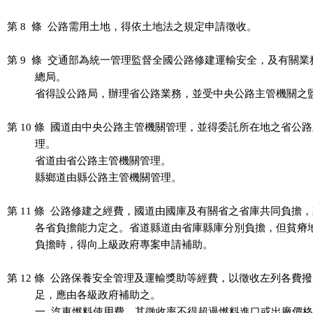
第 8  條  公路需用土地，得依土地法之規定申請徵收。

第 9  條  交通部為統一管理監督全國公路修建運輸安全，及有關業
          總局。

          省得設公路局，辦理省公路業務，並受中央公路主管機關之
第 10 條  國道由中央公路主管機關管理，並得委託所在地之省公路
          理。

          省道由省公路主管機關管理。

          縣鄉道由縣公路主管機關管理。

第 11 條  公路修建之經費，國道由國庫及有關省之省庫共同負擔，
          各省負擔能力定之。省道縣道由省庫縣庫分別負擔，但貧瘠
          負擔時，得向上級政府專案申請補助。

第 12 條  公路保養安全管理及運輸獎助等經費，以徵收左列各費撥
          足，應由各級政府補助之。

          一  汽車燃料使用費，其徵收率不得超過燃料進口或出廠價