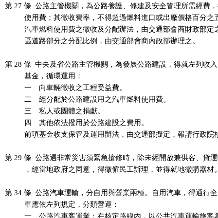
第 27 條  公路主管機關，為公路養護、修建及安全管理所需經費，
          使用費；其徵收費率，不得超過燃料進口或出廠價格百分之
          汽車燃料使用費之徵收及分配辦法，由交通部會商財政部定
          區道路部分之分配比例，由交通部會商內政部辦理之。

第 28 條  中央及省公路主管機關，為發展公路建設，得就左列收入
          基金，循環運用：

          一　向車輛徵收之工程受益費。

          二　經分配於公路建設用之汽車燃料使用費。

          三　私人或團體之捐獻。

          四　其他依法撥用於公路建設之費用。

          前項基金收支保管及運用辦法，由交通部擬定，報請行政院
第 29 條  公路遇非常災害須緊急搶修時，除未經開放兼供客、貨運
          ，經當地政府之同意，得徵僱民工辦理，並得就地徵購器材。
第 34 條  公路汽車運輸，分自用與營業兩種。自用汽車，得通行全
          車應依左列規定，分類營運：

          一　公路汽車客運業：在核定路線內，以公共汽車運輸旅客