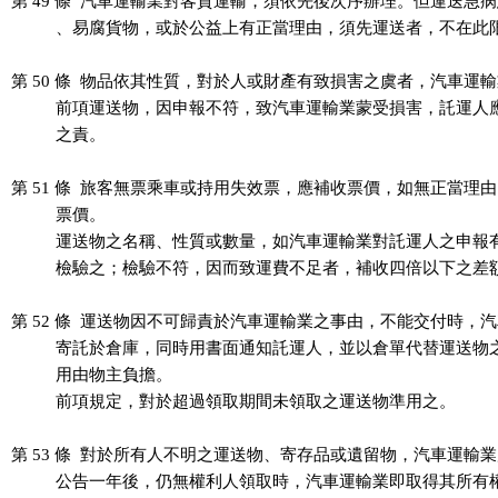
第 49 條  汽車運輸業對客貨運輸，須依先後次序辦理。但運送急病
          、易腐貨物，或於公益上有正當理由，須先運送者，不在此限
第 50 條  物品依其性質，對於人或財產有致損害之虞者，汽車運輸
          前項運送物，因申報不符，致汽車運輸業蒙受損害，託運人
          之責。

第 51 條  旅客無票乘車或持用失效票，應補收票價，如無正當理由
          票價。

          運送物之名稱、性質或數量，如汽車運輸業對託運人之申報
          檢驗之；檢驗不符，因而致運費不足者，補收四倍以下之差
第 52 條  運送物因不可歸責於汽車運輸業之事由，不能交付時，汽
          寄託於倉庫，同時用書面通知託運人，並以倉單代替運送物
          用由物主負擔。

          前項規定，對於超過領取期間未領取之運送物準用之。

第 53 條  對於所有人不明之運送物、寄存品或遺留物，汽車運輸業
          公告一年後，仍無權利人領取時，汽車運輸業即取得其所有權