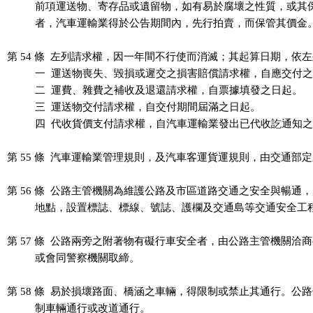
          前項運送物、寄存品或遺留物，如有易於腐壞之性質，或其
          者，汽車運輸業得於公告期間內，先行拍賣，而保管其價金。
第 54 條  左列請求權，因一年間不行使而消滅；其起算日期，依左
          一  運送物喪失、毀損或遲交之損害賠償請求權，自應交付之
          二  運費、雜費之補收及退還請求權，自票據填發之日起。

          三  運送物交付請求權，自交付期間屆滿之日起。

          四  代收貨價支付請求權，自汽車運輸業發出已代收訖通知之
第 55 條  汽車運輸業管理規則，及汽車客運貨運規則，由交通部定
第 56 條  公路主管機關為維護公路及市區道路交通之安全與暢通，
          地點，設置標誌、標線、號誌、護欄及交通島等交通安全工
第 57 條  公路兩旁之附著物有礙行車安全者，由公路主管機關洽商
          或會同警察機關取締。

第 58 條  易於損壞路面、橋涵之車輛，得限制或禁止其通行。公路
          制車輛通行或改道通行。
