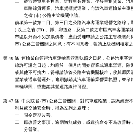
          三　經營遊覽車客運業、計程車客運業、小客車租賃業、汽
          　　車路線貨運業、汽車貨櫃貨運業，向該汽車運輸業主事
          　　之省 (市) 公路主管機關申請。

          前項第一款第二目、第三目之公路汽車客運業經營之路線，通
          ) 以上之省 (市) 、縣、鄉道路，及第二款之市區汽車客運業
          市區以外而不另加票價者，應由受理申請之公路主管機關商得
          市) 公路主管機關之同意；有不同意者，報請上級機關核定之
第 40 條  運輸業自領得汽車運輸業營業執照之日起，公路汽車客運
          線許可證之日起，均應於一個月內開始營業或通車營運。除
          或其他不可抗力，得報請該管公路主管機關核准，俟其原因
          營業或通車營運外，逾期撤銷其汽車運輸業營業執照，並吊
          車輛牌照，或撤銷其營運路線許可證。

第 47 條  中央或省 (市) 公路主管機關，對汽車運輸業，認為經營
          利益或交通安全時，得為左列之處理：

          一　限令定期改善。

          二　應改善之事項，逾期尚無成效，或違抗命令不為改善時
          　　分營業。
