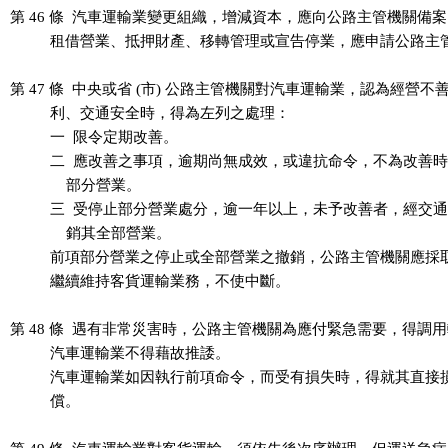
第 46 條  汽車運輸業變更組織，增減資本，應向公路主管機關備案
          租借營業、抵押財產、移轉管理或宣告停業，應申請公路主
第 47 條  中央或省 (市) 公路主管機關對汽車運輸業，認為經營不
          利、交通安全時，得為左列之處理：

          一  限令定期改善。

          二  應改善之事項，逾期尚無成效，或違抗命令，不為改善
              部分營業。

          三  受停止部分營業處分，逾一年以上，未予改善者，經交
              銷其全部營業。

          前項部分營業之停止或全部營業之撤銷，公路主管機關應採
          繼續維持客貨運輸業務，不使中斷。

第 48 條  遇有非常災害時，公路主管機關為應付緊急需要，得調用
          汽車運輸業不得藉故推諉。

          汽車運輸業如因執行前項命令，而受有損失時，得就其直接
          償。
