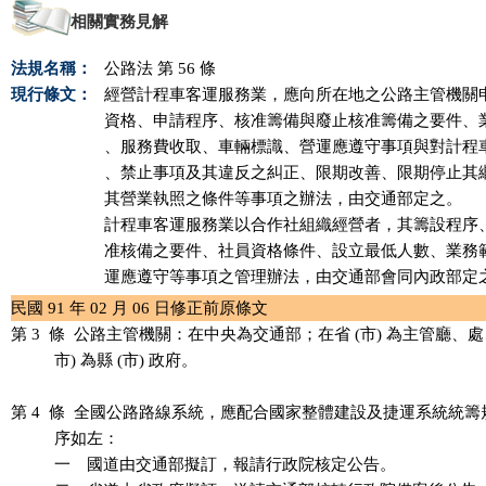
相關實務見解
法規名稱：
公路法 第 56 條
現行條文：
經營計程車客運服務業，應向所在地之公路主管機關申
資格、申請程序、核准籌備與廢止核准籌備之要件、業
、服務費收取、車輛標識、營運應遵守事項與對計程車
、禁止事項及其違反之糾正、限期改善、限期停止其繼
其營業執照之條件等事項之辦法，由交通部定之。

計程車客運服務業以合作社組織經營者，其籌設程序、
准核備之要件、社員資格條件、設立最低人數、業務範
運應遵守等事項之管理辦法，由交通部會同內政部定
民國 91 年 02 月 06 日修正前原條文
第 3  條  公路主管機關：在中央為交通部；在省 (市) 為主管廳、處、
          市) 為縣 (市) 政府。

第 4  條  全國公路路線系統，應配合國家整體建設及捷運系統統籌
          序如左：

          一　國道由交通部擬訂，報請行政院核定公告。　
