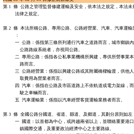
第 1  條  公路之管理監督修建運輸及安全，依本法之規定，本法未
          法律之規定。

第 2  條  本法所稱公路、專用公路、公路經營業、汽車、汽車運輸
          ：

          一  公路：係指第三條所列通行汽車之道路而言，城市鄉鎮
              公路路線系統者，亦視同公路。

          二  專用公路：係指各公私事業機構所興建，專供所營事業
              路而言。

          三  公路經營業：係指以興建公路或其附屬橋樑輪渡，供他
              取費用為營業者而言。

          四  汽車：係指在公路及市區道路上不依軌道或電力架線，
              駛之車輛而言。

          五  汽車運輸業：係指以汽車經營客貨運輸業務者而言。

第 3  條  全國公路分國道、省道、縣道、及鄉道，其劃分原則如左：
          一  國道：以首都為中心，或跨越兩省以上，並聯絡重要港
              鎮國際交通，及重要政治經濟中心之主要路線。
