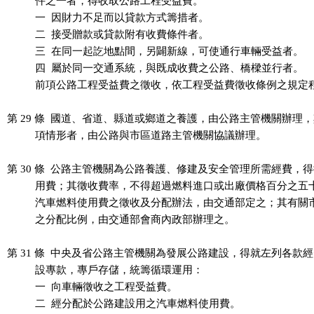
          件之一者，得收取公路工程受益費。

          一  因財力不足而以貸款方式籌措者。

          二  接受贈款或貸款附有收費條件者。

          三  在同一起訖地點間，另闢新線，可使通行車輛受益者。

          四  屬於同一交通系統，與既成收費之公路、橋樑並行者。

          前項公路工程受益費之徵收，依工程受益費徵收條例之規定
第 29 條  國道、省道、縣道或鄉道之養護，由公路主管機關辦理，
          項情形者，由公路與市區道路主管機關協議辦理。

第 30 條  公路主管機關為公路養護、修建及安全管理所需經費，得
          用費；其徵收費率，不得超過燃料進口或出廠價格百分之五十
          汽車燃料使用費之徵收及分配辦法，由交通部定之；其有關
          之分配比例，由交通部會商內政部辦理之。

第 31 條  中央及省公路主管機關為發展公路建設，得就左列各款經
          設專款，專戶存儲，統籌循環運用：

          一  向車輛徵收之工程受益費。

          二  經分配於公路建設用之汽車燃料使用費。
