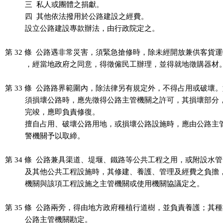
          三  私人或團體之捐獻。

          四  其他依法撥用於公路建設之經費。

          設立公路建設專款辦法，由行政院定之。

第 32 條  公路遇非常災害，須緊急搶修時，除未經開放兼供客貨運
          ，經當地政府之同意，得徵僱民工辦理，並得就地徵購器材。
第 33 條  公路路界範圍內，除法律另有規定外，不得占用或破壞。
          須損壞公路時，應先徵得公路主管機關之許可，其損壞部分
          完竣，應即負責修復。

          擅自占用、破壞公路用地，或損壞公路設施時，應由公路主
          警機關予以取締。

第 34 條  公路兼具渠道、堤堰、鐵路等公共工程之用，或附設水管
          及其他公共工程設施時，其修建、養護、管理及經費之負擔
          機關與該項工程設施之主管機關或使用機關協議定之。

第 35 條  公路兩旁，得由地方政府種植行道樹，並負責養護；其種
          公路主管機關勘定。
