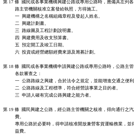
第 17 條  國民或各事業機構興建公路或專用公路時，應備具左列各
          路主管機關核准立案發給執照，方得施工。

          一  興建機構之名稱組織章程及發起人姓名。

          二  興建計劃書。

          三  路線圖及工程計劃說明書。

          四  興建費用及收支預算書。

          五  預定開工及竣工日期。

          六  投資或經營總額經費來源及籌募計劃。

第 18 條  國民或各事業機構申請興建公路或專用公路時，公路主管
          各款審查之：

          一  公路路線之興建，合於法令之規定，並能增進交通之便利
          二  公路路線及工程標準，符合經營該事業之目的者。

          三  申請人確有完成公路興建之能力者。

第 19 條  國民興建之公路，經公路主管機關之核准，得向通行之汽
          費。

          專用公路於必要時，得申請核准開放兼營客貨運輸務業，並
          益費。
