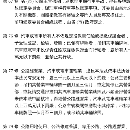
第 67 條  省 (市) 公路主管機關，為處理車輛行車事故，得在各地
          故鑑定委員會，辦理車輛行車事故鑑定事項。其委員由當地
          與有關機關、團體指派富有經驗之專門人員及專家擔任之。

          前項鑑定委員會組織規程，由省 (市) 政府定之。

第 76 條  汽車或電車所有人不依規定投保責任險或提繳保證金者，
          予受理登記、檢驗、發照；已領有牌照者，吊銷其車輛牌照。
          汽車或電車未投保責任險或提繳保證金而行駛者，處所有人
          萬元以下罰鍰，並禁止其行駛。

第 77 條  公路經營業、汽車或電車運輸業，違反本法及依本法所發
          本法另有規定外，處三千元以上三萬元以下罰鍰；公路主管
          節，吊扣其營業車輛牌照一個月至三個月，或定期停止其營
          部，或報請交通部撤銷其汽車運輸業營業執照及吊銷全部營
          未依本法申請核准，而經營公路經營業，汽車及電車運輸業
          以上五萬元以下罰鍰；公路主管機關並應勒令其停業，吊扣
          車輛牌照一個月至三個月，或吊銷其車輛牌照。

第 79 條  公路用地使用、公路修建養護、專用公路、公路經營業、