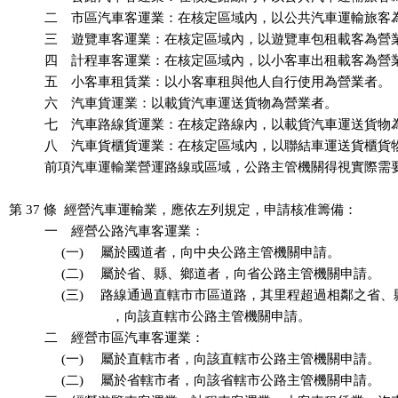
          二　市區汽車客運業：在核定區域內，以公共汽車運輸旅客
          三　遊覽車客運業：在核定區域內，以遊覽車包租載客為營
          四　計程車客運業：在核定區域內，以小客車出租載客為營
          五　小客車租賃業：以小客車租與他人自行使用為營業者。

          六　汽車貨運業：以載貨汽車運送貨物為營業者。

          七　汽車路線貨運業：在核定路線內，以載貨汽車運送貨物
          八　汽車貨櫃貨運業：在核定區域內，以聯結車運送貨櫃貨
          前項汽車運輸業營運路線或區域，公路主管機關得視實際需
第 37 條  經營汽車運輸業，應依左列規定，申請核准籌備：

          一　經營公路汽車客運業：

          　 (一) 　屬於國道者，向中央公路主管機關申請。

          　 (二) 　屬於省、縣、鄉道者，向省公路主管機關申請。

          　 (三) 　路線通過直轄市市區道路，其里程超過相鄰之省
          　　　　　，向該直轄市公路主管機關申請。

          二　經營市區汽車客運業：

          　 (一) 　屬於直轄市者，向該直轄市公路主管機關申請。

          　 (二) 　屬於省轄市者，向該省轄市公路主管機關申請。
