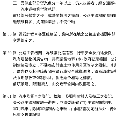
          三　受停止部分營業處分一年以上，仍未改善者，經交通部
          　　汽車運輸業營業執照。

          前項部分營業之停止或營業執照之撤銷，公路主管機關應採
          繼續維持客、貨運輸業務，不使中斷。

第 56 條  經營計程車客運服務業，應向所在地之公路主管機關申請
          交通部定之。

第 59 條  公路主管機關，為維護公路路基、行車安全及沿途景觀，
          私有建築物與廣告物，得商請當地縣 (市) 政府勘定範圍，
          制建築及樹立，不受都市計畫土地使用分區管制之限制。其
          、廣告物及其他障礙物有礙行車安全或觀瞻者，得商請建築
          法限期修改或強制拆除。但應給予相等之補償。

          前項禁建、限建辦法，由交通部會同內政部定之。

第 61 條  汽車及電車之登記、檢驗、發照與駕駛人及技工之登記、
          央公路主管機關統一辦理，並得委託省 (市) 主管機關辦理。

          軍用汽車，除國軍編制內之車輛，由國防部另定辦法外，餘
          汽車之規定辦理。
