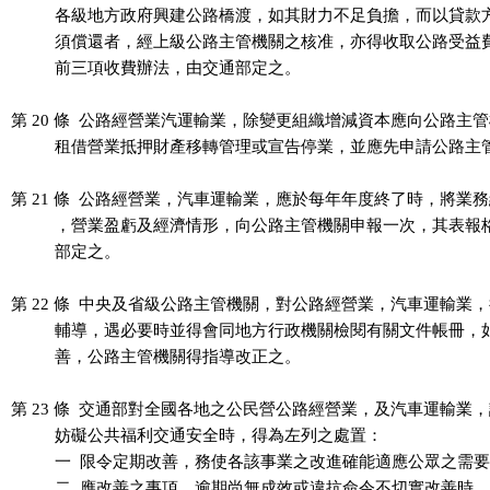
          各級地方政府興建公路橋渡，如其財力不足負擔，而以貸款
          須償還者，經上級公路主管機關之核准，亦得收取公路受益費
          前三項收費辦法，由交通部定之。

第 20 條  公路經營業汽運輸業，除變更組織增減資本應向公路主管
          租借營業抵押財產移轉管理或宣告停業，並應先申請公路主
第 21 條  公路經營業，汽車運輸業，應於每年年度終了時，將業務
          ，營業盈虧及經濟情形，向公路主管機關申報一次，其表報
          部定之。

第 22 條  中央及省級公路主管機關，對公路經營業，汽車運輸業，
          輔導，遇必要時並得會同地方行政機關檢閱有關文件帳冊，
          善，公路主管機關得指導改正之。

第 23 條  交通部對全國各地之公民營公路經營業，及汽車運輸業，
          妨礙公共福利交通安全時，得為左列之處置：

          一  限令定期改善，務使各該事業之改進確能適應公眾之需要
          二  應改善之事項，逾期尚無成效或違抗命令不切實改善時