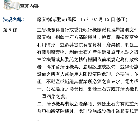
查閱內容
法規名稱：
廢棄物清理法 (民國 115 年 07 月 15 日 修正)
第 9 條
主管機關得自行或委託執行機關派員攜帶證明文件
廢棄物、剩餘土石方清除機具，檢查、採樣廢棄物
利用情形，並命其提供有關資料；廢棄物、剩餘土
有載明廢棄物、剩餘土石方產生源及處理地點之證
主管機關或其委託之執行機關依前項規定為行政檢
者，得扣留清除機具、處理設施或設備，並得命該
設備之所有人或使用人限期清除處理。必要時，並
產、不動產或斷絕其營業所必須之自來水、電力或
一、公私場所之廢棄物、剩餘土石方或其清除機具
    重污染之虞。

二、清除機具裝載之廢棄物、剩餘土石方有嚴重污
前項扣留清除機具、處理設施或設備作業相關規定
。