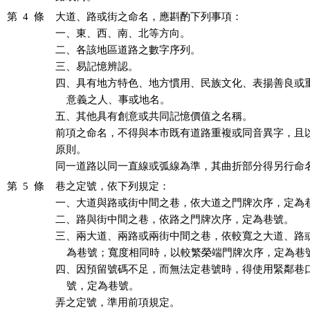
第 4 條
大道、路或街之命名，應斟酌下列事項：

一、東、西、南、北等方向。

二、各該地區道路之數字序列。

三、易記憶辨認。

四、具有地方特色、地方慣用、民族文化、表揚善良或重
    意義之人、事或地名。

五、其他具有創意或共同記憶價值之名稱。

前項之命名，不得與本市既有道路重複或同音異字，且以
原則。

同一道路以同一直線或弧線為準，其曲折部分得另行命
第 5 條
巷之定號，依下列規定：

一、大道與路或街中間之巷，依大道之門牌次序，定為巷
二、路與街中間之巷，依路之門牌次序，定為巷號。

三、兩大道、兩路或兩街中間之巷，依較寬之大道、路或
    為巷號；寬度相同時，以較繁榮端門牌次序，定為巷號
四、因預留號碼不足，而無法定巷號時，得使用緊鄰巷口
    號，定為巷號。

弄之定號，準用前項規定。