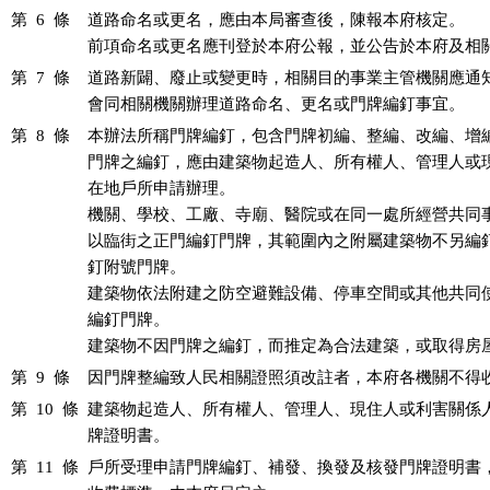
第 6 條
道路命名或更名，應由本局審查後，陳報本府核定。

前項命名或更名應刊登於本府公報，並公告於本府及相
第 7 條
道路新闢、廢止或變更時，相關目的事業主管機關應通知
會同相關機關辦理道路命名、更名或門牌編釘事宜。
第 8 條
本辦法所稱門牌編釘，包含門牌初編、整編、改編、增編
門牌之編釘，應由建築物起造人、所有權人、管理人或現
在地戶所申請辦理。

機關、學校、工廠、寺廟、醫院或在同一處所經營共同事
以臨街之正門編釘門牌，其範圍內之附屬建築物不另編釘
釘附號門牌。

建築物依法附建之防空避難設備、停車空間或其他共同使
編釘門牌。

建築物不因門牌之編釘，而推定為合法建築，或取得房
第 9 條
因門牌整編致人民相關證照須改註者，本府各機關不得
第 10 條
建築物起造人、所有權人、管理人、現住人或利害關係人
牌證明書。
第 11 條
戶所受理申請門牌編釘、補發、換發及核發門牌證明書，