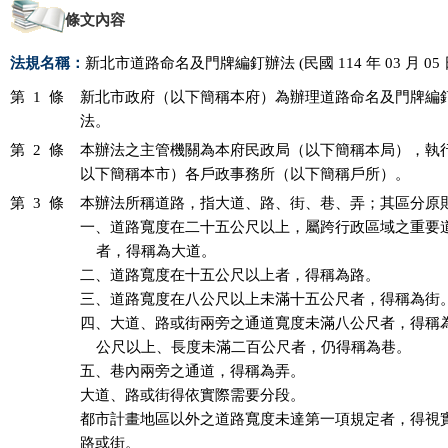
條文內容
法規名稱：
新北市道路命名及門牌編釘辦法 (民國 114 年 03 月 05 
第 1 條
新北市政府（以下簡稱本府）為辦理道路命名及門牌編釘
法。
第 2 條
本辦法之主管機關為本府民政局（以下簡稱本局），執行
以下簡稱本市）各戶政事務所（以下簡稱戶所）。
第 3 條
本辦法所稱道路，指大道、路、街、巷、弄；其區分原則
一、道路寬度在二十五公尺以上，屬跨行政區域之重要道
    者，得稱為大道。

二、道路寬度在十五公尺以上者，得稱為路。

三、道路寬度在八公尺以上未滿十五公尺者，得稱為街。
四、大道、路或街兩旁之通道寬度未滿八公尺者，得稱為
    公尺以上、長度未滿二百公尺者，仍得稱為巷。

五、巷內兩旁之通道，得稱為弄。

大道、路或街得依實際需要分段。

都市計畫地區以外之道路寬度未達第一項規定者，得視實
路或街。