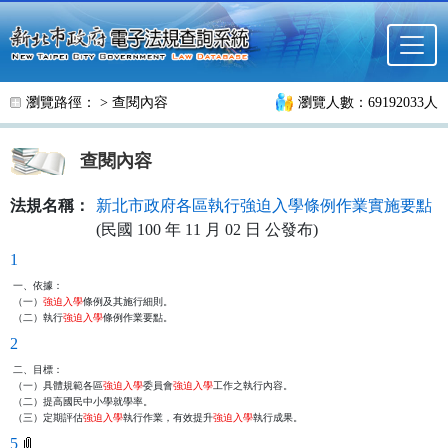
跳至主要內容
瀏覽路徑： >
查閱內容
瀏覽人數：69192033人
查閱內容
法規名稱：
新北市政府各區執行強迫入學條例作業實施要點
(民國 100 年 11 月 02 日 公發布)
1
一、依據：

（一）
強迫入學
條例及其施行細則。

（二）執行
強迫入學
條例作業要點。
2
二、目標：

（一）具體規範各區
強迫入學
委員會
強迫入學
工作之執行內容。

（二）提高國民中小學就學率。

（三）定期評估
強迫入學
執行作業，有效提升
強迫入學
執行成果。
5