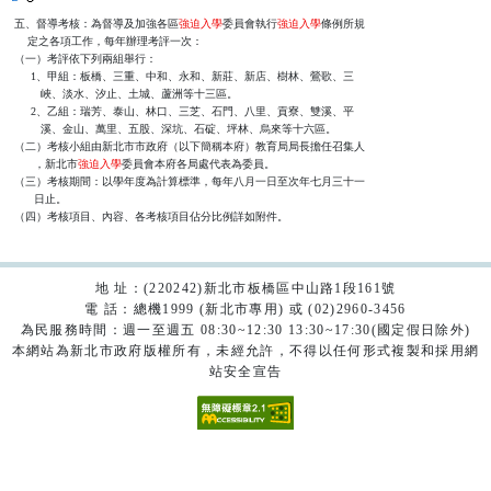
五、督導考核：為督導及加強各區
強迫入學
委員會執行
強迫入學
條例所規

    定之各項工作，每年辦理考評一次：

（一）考評依下列兩組舉行：

     1、甲組：板橋、三重、中和、永和、新莊、新店、樹林、鶯歌、三

        峽、淡水、汐止、土城、蘆洲等十三區。

     2、乙組：瑞芳、泰山、林口、三芝、石門、八里、貢寮、雙溪、平

        溪、金山、萬里、五股、深坑、石碇、坪林、烏來等十六區。

（二）考核小組由新北市市政府（以下簡稱本府）教育局局長擔任召集人

      ，新北市
強迫入學
委員會本府各局處代表為委員。

（三）考核期間：以學年度為計算標準，每年八月一日至次年七月三十一

      日止。

地 址：(220242)新北市板橋區中山路1段161號
電 話：總機1999 (新北市專用) 或 (02)2960-3456
為民服務時間：週一至週五 08:30~12:30 13:30~17:30(國定假日除外)
本網站為新北市政府版權所有，未經允許，不得以任何形式複製和採用網
站安全宣告