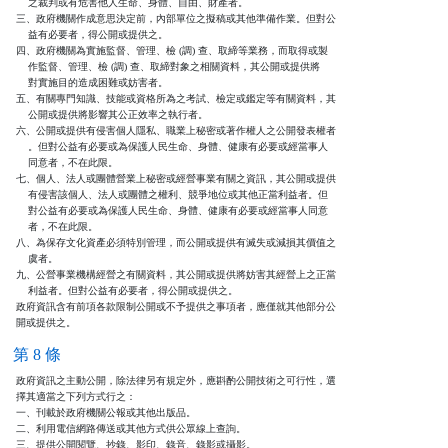
    之裁判或有危害他人生命、身體、自由、財產者。

三、政府機關作成意思決定前，內部單位之擬稿或其他準備作業。但對公

    益有必要者，得公開或提供之。

四、政府機關為實施監督、管理、檢 (調) 查、取締等業務，而取得或製

    作監督、管理、檢 (調) 查、取締對象之相關資料，其公開或提供將

    對實施目的造成困難或妨害者。

五、有關專門知識、技能或資格所為之考試、檢定或鑑定等有關資料，其

    公開或提供將影響其公正效率之執行者。

六、公開或提供有侵害個人隱私、職業上秘密或著作權人之公開發表權者

    。但對公益有必要或為保護人民生命、身體、健康有必要或經當事人

    同意者，不在此限。

七、個人、法人或團體營業上秘密或經營事業有關之資訊，其公開或提供

    有侵害該個人、法人或團體之權利、競爭地位或其他正當利益者。但

    對公益有必要或為保護人民生命、身體、健康有必要或經當事人同意

    者，不在此限。

八、為保存文化資產必須特別管理，而公開或提供有滅失或減損其價值之

    虞者。

九、公營事業機構經營之有關資料，其公開或提供將妨害其經營上之正當

    利益者。但對公益有必要者，得公開或提供之。

政府資訊含有前項各款限制公開或不予提供之事項者，應僅就其他部分公

開或提供之。
第 8 條
政府資訊之主動公開，除法律另有規定外，應斟酌公開技術之可行性，選

擇其適當之下列方式行之：

一、刊載於政府機關公報或其他出版品。

二、利用電信網路傳送或其他方式供公眾線上查詢。

三、提供公開閱覽、抄錄、影印、錄音、錄影或攝影。
