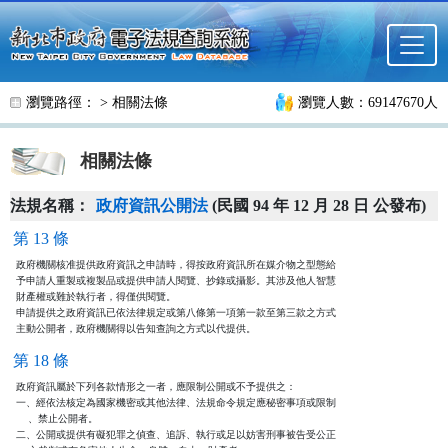
跳至主要內容
瀏覽路徑： >
相關法條
瀏覽人數：69147670人
相關法條
法規名稱：
政府資訊公開法
(民國 94 年 12 月 28 日 公發布)
第 13 條
政府機關核准提供政府資訊之申請時，得按政府資訊所在媒介物之型態給

予申請人重製或複製品或提供申請人閱覽、抄錄或攝影。其涉及他人智慧

財產權或難於執行者，得僅供閱覽。

申請提供之政府資訊已依法律規定或第八條第一項第一款至第三款之方式

主動公開者，政府機關得以告知查詢之方式以代提供。
第 18 條
政府資訊屬於下列各款情形之一者，應限制公開或不予提供之：

一、經依法核定為國家機密或其他法律、法規命令規定應秘密事項或限制

    、禁止公開者。

二、公開或提供有礙犯罪之偵查、追訴、執行或足以妨害刑事被告受公正
