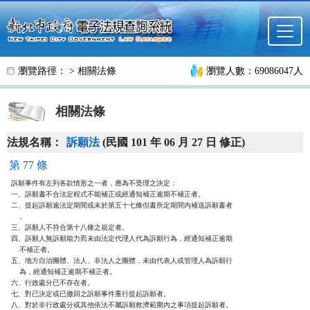
跳至主要內容
瀏覽路徑： >
相關法條
瀏覽人數：69086047人
相關法條
法規名稱：
訴願法
(民國 101 年 06 月 27 日 修正)
第 77 條
訴願事件有左列各款情形之一者，應為不受理之決定：

一、訴願書不合法定程式不能補正或經通知補正逾期不補正者。

二、提起訴願逾法定期間或未於第五十七條但書所定期間內補送訴願書者

    。

三、訴願人不符合第十八條之規定者。

四、訴願人無訴願能力而未由法定代理人代為訴願行為，經通知補正逾期

    不補正者。

五、地方自治團體、法人、非法人之團體，未由代表人或管理人為訴願行

    為，經通知補正逾期不補正者。

六、行政處分已不存在者。

七、對已決定或已撤回之訴願事件重行提起訴願者。

八、對於非行政處分或其他依法不屬訴願救濟範圍內之事項提起訴願者。