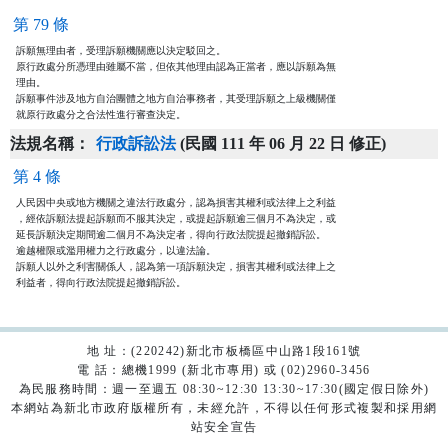
第 79 條
訴願無理由者，受理訴願機關應以決定駁回之。

原行政處分所憑理由雖屬不當，但依其他理由認為正當者，應以訴願為無

理由。

訴願事件涉及地方自治團體之地方自治事務者，其受理訴願之上級機關僅

就原行政處分之合法性進行審查決定。
法規名稱：
行政訴訟法
(民國 111 年 06 月 22 日 修正)
第 4 條
人民因中央或地方機關之違法行政處分，認為損害其權利或法律上之利益

，經依訴願法提起訴願而不服其決定，或提起訴願逾三個月不為決定，或

延長訴願決定期間逾二個月不為決定者，得向行政法院提起撤銷訴訟。

逾越權限或濫用權力之行政處分，以違法論。

訴願人以外之利害關係人，認為第一項訴願決定，損害其權利或法律上之

利益者，得向行政法院提起撤銷訴訟。
地 址：(220242)新北市板橋區中山路1段161號
電 話：總機1999 (新北市專用) 或 (02)2960-3456
為民服務時間：週一至週五 08:30~12:30 13:30~17:30(國定假日除外)
本網站為新北市政府版權所有，未經允許，不得以任何形式複製和採用網
站安全宣告