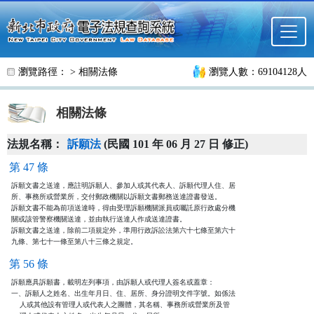
跳至主要內容
瀏覽路徑： >
相關法條
瀏覽人數：69104128人
相關法條
法規名稱：
訴願法
(民國 101 年 06 月 27 日 修正)
第 47 條
訴願文書之送達，應註明訴願人、參加人或其代表人、訴願代理人住、居

所、事務所或營業所，交付郵政機關以訴願文書郵務送達證書發送。

訴願文書不能為前項送達時，得由受理訴願機關派員或囑託原行政處分機

關或該管警察機關送達，並由執行送達人作成送達證書。

訴願文書之送達，除前二項規定外，準用行政訴訟法第六十七條至第六十

九條、第七十一條至第八十三條之規定。
第 56 條
訴願應具訴願書，載明左列事項，由訴願人或代理人簽名或蓋章：

一、訴願人之姓名、出生年月日、住、居所、身分證明文件字號。如係法

    人或其他設有管理人或代表人之團體，其名稱、事務所或營業所及管
