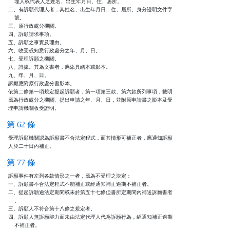
    理人或代表人之姓名、出生年月日、住、居所。

二、有訴願代理人者，其姓名、出生年月日、住、居所、身分證明文件字

    號。

三、原行政處分機關。

四、訴願請求事項。

五、訴願之事實及理由。

六、收受或知悉行政處分之年、月、日。

七、受理訴願之機關。

八、證據。其為文書者，應添具繕本或影本。

九、年、月、日。

訴願應附原行政處分書影本。

依第二條第一項規定提起訴願者，第一項第三款、第六款所列事項，載明

應為行政處分之機關、提出申請之年、月、日，並附原申請書之影本及受

理申請機關收受證明。
第 62 條
受理訴願機關認為訴願書不合法定程式，而其情形可補正者，應通知訴願

人於二十日內補正。
第 77 條
訴願事件有左列各款情形之一者，應為不受理之決定：

一、訴願書不合法定程式不能補正或經通知補正逾期不補正者。

二、提起訴願逾法定期間或未於第五十七條但書所定期間內補送訴願書者

    。

三、訴願人不符合第十八條之規定者。

四、訴願人無訴願能力而未由法定代理人代為訴願行為，經通知補正逾期

    不補正者。
