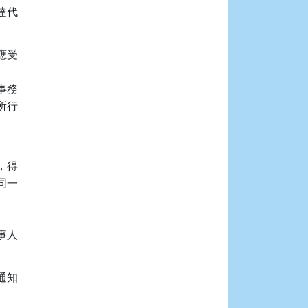
代

受

務

行

得

一

人

知
