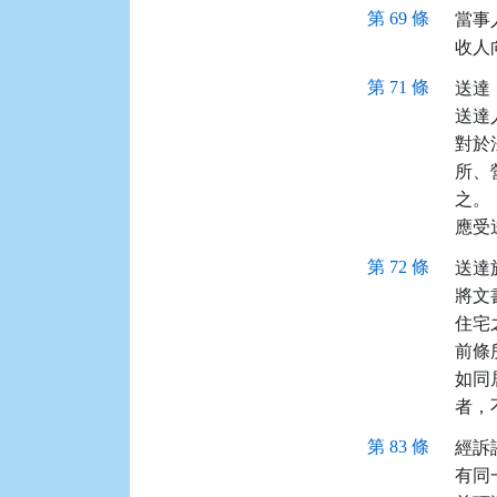
第 69 條
當事
收人
第 71 條
送達
送達
對於
所、
之。

應受
第 72 條
送達
將文
住宅
前條
如同
者，
第 83 條
經訴
有同