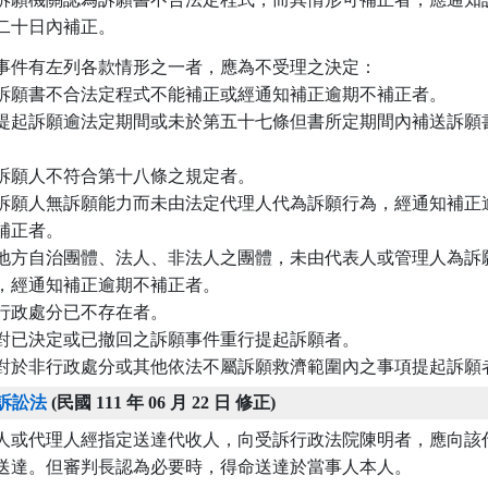
二十日內補正。
事件有左列各款情形之一者，應為不受理之決定：

訴願書不合法定程式不能補正或經通知補正逾期不補正者。

提起訴願逾法定期間或未於第五十七條但書所定期間內補送訴願書
訴願人不符合第十八條之規定者。

訴願人無訴願能力而未由法定代理人代為訴願行為，經通知補正逾
 不補正者。

地方自治團體、法人、非法人之團體，未由代表人或管理人為訴願
  為，經通知補正逾期不補正者。

行政處分已不存在者。

對已決定或已撤回之訴願事件重行提起訴願者。

對於非行政處分或其他依法不屬訴願救濟範圍內之事項提起訴願
訴訟法
(民國 111 年 06 月 22 日 修正)
人或代理人經指定送達代收人，向受訴行政法院陳明者，應向該代
送達。但審判長認為必要時，得命送達於當事人本人。