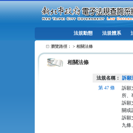
跳至主要內容
法規動態
法規體系
:::
瀏覽路徑： >
相關法條
相關法條
法規名稱：
訴願
第 47 條
訴願
所、
訴願
關或
訴願
九條