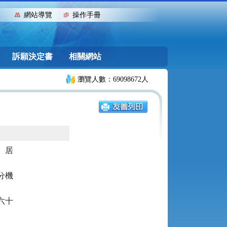
:::
網站導覽
操作手冊
訴願決定書
相關網站
瀏覽人數：69098672人
居

機

十
