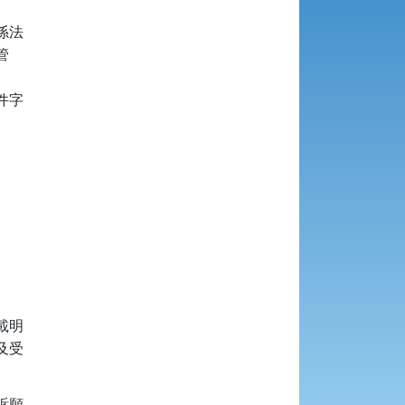
法



字

明

受

願
