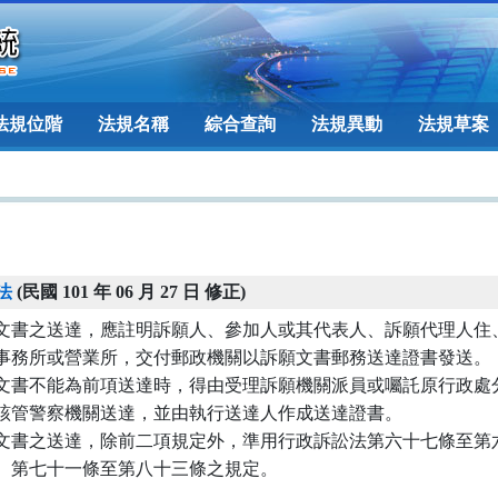
法規位階
法規名稱
綜合查詢
法規異動
法規草案
法
(民國 101 年 06 月 27 日 修正)
文書之送達，應註明訴願人、參加人或其代表人、訴願代理人住、
事務所或營業所，交付郵政機關以訴願文書郵務送達證書發送。

文書不能為前項送達時，得由受理訴願機關派員或囑託原行政處分
該管警察機關送達，並由執行送達人作成送達證書。

文書之送達，除前二項規定外，準用行政訴訟法第六十七條至第六
、第七十一條至第八十三條之規定。