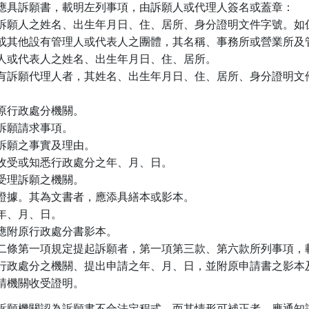
應具訴願書，載明左列事項，由訴願人或代理人簽名或蓋章：

訴願人之姓名、出生年月日、住、居所、身分證明文件字號。如係
  人或其他設有管理人或代表人之團體，其名稱、事務所或營業所及管
  理人或代表人之姓名、出生年月日、住、居所。

有訴願代理人者，其姓名、出生年月日、住、居所、身分證明文件
。

原行政處分機關。

訴願請求事項。

訴願之事實及理由。

收受或知悉行政處分之年、月、日。

受理訴願之機關。

證據。其為文書者，應添具繕本或影本。

年、月、日。

應附原行政處分書影本。

二條第一項規定提起訴願者，第一項第三款、第六款所列事項，載
行政處分之機關、提出申請之年、月、日，並附原申請書之影本及
請機關收受證明。
訴願機關認為訴願書不合法定程式，而其情形可補正者，應通知訴