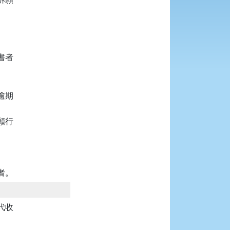
者

期

行

者。
收
