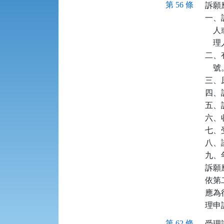
第 56 條
訴願
一、
  
  
二、
    號
三、
四、
五、
六、
七、
八、
九、
訴願
依第
應為
理申
第 62 條
受理