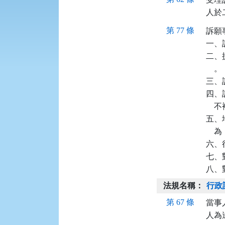
人於
第 77 條
訴願
一、
二、
    。

三、
四、
   
五、
  
六、
七、
八、
法規名稱：
行政
第 67 條
當事
人為