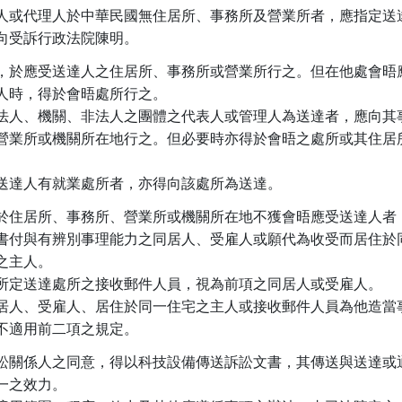
人或代理人於中華民國無住居所、事務所及營業所者，應指定送達
向受訴行政法院陳明。
，於應受送達人之住居所、事務所或營業所行之。但在他處會晤應
人時，得於會晤處所行之。

法人、機關、非法人之團體之代表人或管理人為送達者，應向其事
營業所或機關所在地行之。但必要時亦得於會晤之處所或其住居所
送達人有就業處所者，亦得向該處所為送達。
於住居所、事務所、營業所或機關所在地不獲會晤應受送達人者，
書付與有辨別事理能力之同居人、受雇人或願代為收受而居住於同
之主人。

所定送達處所之接收郵件人員，視為前項之同居人或受雇人。

居人、受雇人、居住於同一住宅之主人或接收郵件人員為他造當事
不適用前二項之規定。
訟關係人之同意，得以科技設備傳送訴訟文書，其傳送與送達或通
一之效力。
