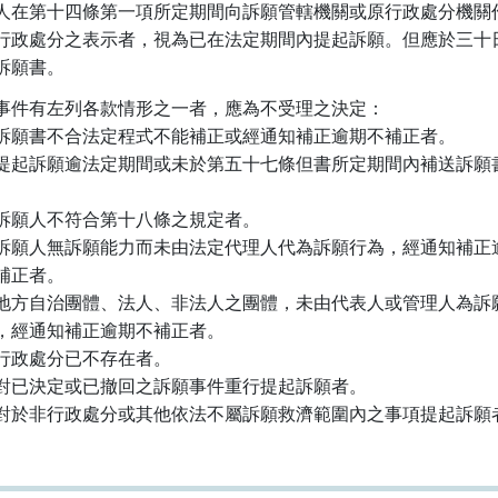
人在第十四條第一項所定期間向訴願管轄機關或原行政處分機關作
行政處分之表示者，視為已在法定期間內提起訴願。但應於三十日
訴願書。
事件有左列各款情形之一者，應為不受理之決定：

訴願書不合法定程式不能補正或經通知補正逾期不補正者。

提起訴願逾法定期間或未於第五十七條但書所定期間內補送訴願書
訴願人不符合第十八條之規定者。

訴願人無訴願能力而未由法定代理人代為訴願行為，經通知補正逾
 不補正者。

地方自治團體、法人、非法人之團體，未由代表人或管理人為訴願
  為，經通知補正逾期不補正者。

行政處分已不存在者。

對已決定或已撤回之訴願事件重行提起訴願者。

對於非行政處分或其他依法不屬訴願救濟範圍內之事項提起訴願