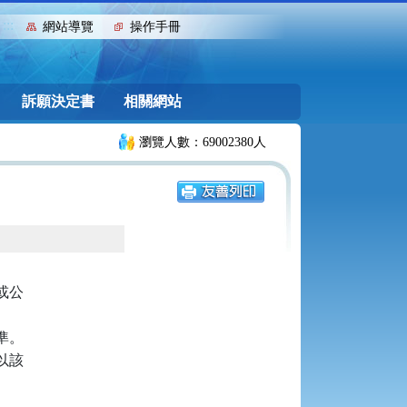
:::
網站導覽
操作手冊
訴願決定書
相關網站
瀏覽人數：69002380人
公

。

該
