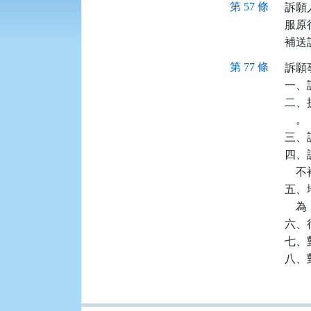
第 57 條
訴願
服原
補送
第 77 條
訴願
一、
二、
    。

三、
四、
   
五、
  
六、
七、
八、