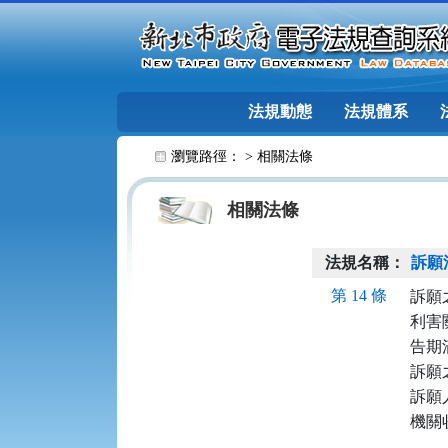
跳至主要內容
法規動態
法規體系
:::
瀏覽路徑： >
相關法條
相關法條
法規名稱：
訴願
第 14 條
訴願
利害
告期
訴願
訴願
機關