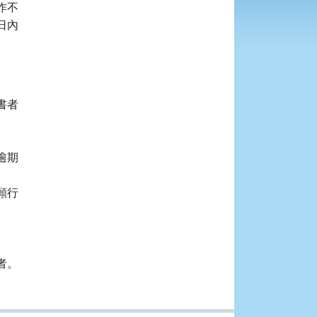
不

內

者

期

行

者。