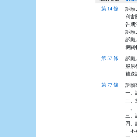
第 14 條
訴願
利害
告期
訴願
訴願
機關
第 57 條
訴願
服原
補送
第 77 條
訴願
一、
二、
    。

三、
四、
   