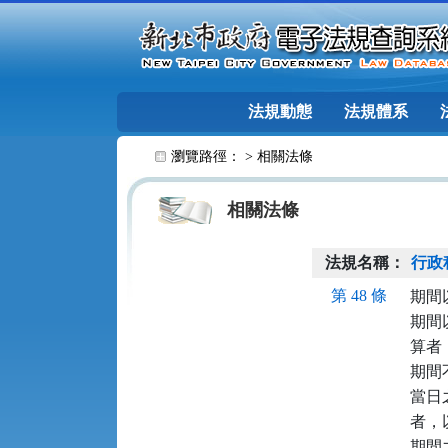
跳至主要內容
法規動態
法規體系
:::
瀏覽路徑： >
相關法條
相關法條
法規名稱：
行政
第 48 條
期間
期間
算者
期間
當日
者，
期間