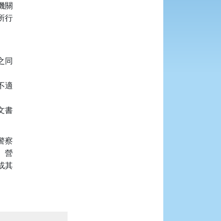
關

行

同

適

書

察

營

其


