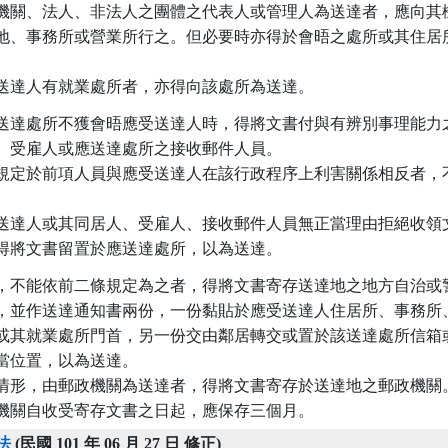
機關、法人、非法人之團體之代表人或管理人為送達者，應向其機
地、事務所或營業所行之。但必要時亦得於會晤之處所或其住居所
送達人有就業處所者，亦得向該處所為送達。
送達處所不獲會晤應受送達人時，得將文書付與有辨別事理能力之
、受雇人或應送達處所之接收郵件人員。

規定於前項人員與應受送達人在該行政程序上利害關係相反者，不


送達人或其同居人、受雇人、接收郵件人員無正當理由拒絕收領文
得將文書留置於應送達處所，以為送達。
，不能依前二條規定為之者，得將文書寄存送達地之地方自治或警
，並作送達通知書兩份，一份黏貼於應受送達人住居所、事務所、
或其就業處所門首，另一份交由鄰居轉交或置於該送達處所信箱或
當位置，以為送達。

情形，由郵政機關為送達者，得將文書寄存於送達地之郵政機關。
機關自收受寄存文書之日起，應保存三個月。
法
(民國 101 年 06 月 27 日 修正)