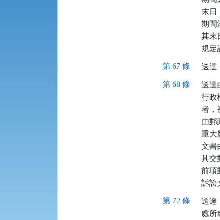
末日
期間
其末
規定
第 67 條
送達
第 68 條
送達
行政
者，
由郵
重大
文書
其交
前項
訴訟
第 72 條
送達
處所