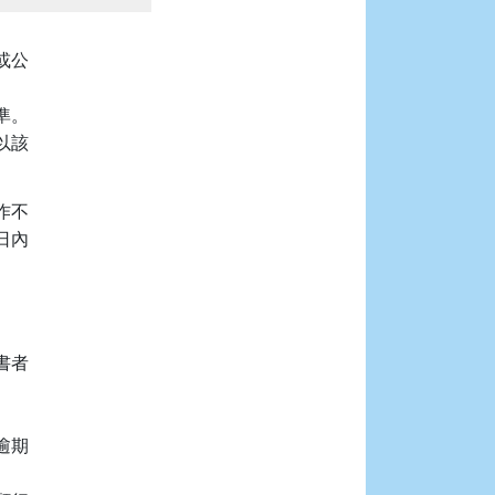
公

。

該

不

內

者

期
