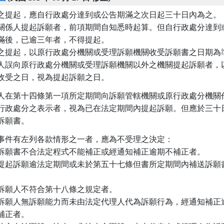
之提起，應自行政處分達到或公告期滿之次日起三十日內為之。

關係人提起訴願者，前項期間自知悉時起算。但自行政處分達到或
滿後，已逾三年者，不得提起。

之提起，以原行政處分機關或受理訴願機關收受訴願書之日期為準
人誤向原行政處分機關或受理訴願機關以外之機關提起訴願者，以
收受之日，視為提起訴願之日。
人在第十四條第一項所定期間向訴願管轄機關或原行政處分機關作
行政處分之表示者，視為已在法定期間內提起訴願。但應於三十日
訴願書。
事件有左列各款情形之一者，應為不受理之決定：

訴願書不合法定程式不能補正或經通知補正逾期不補正者。

提起訴願逾法定期間或未於第五十七條但書所定期間內補送訴願書
訴願人不符合第十八條之規定者。

訴願人無訴願能力而未由法定代理人代為訴願行為，經通知補正逾
 不補正者。
