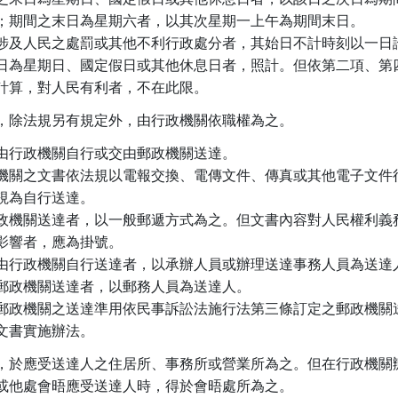
；期間之末日為星期六者，以其次星期一上午為期間末日。

涉及人民之處罰或其他不利行政處分者，其始日不計時刻以一日論
日為星期日、國定假日或其他休息日者，照計。但依第二項、第四
計算，對人民有利者，不在此限。
，除法規另有規定外，由行政機關依職權為之。
由行政機關自行或交由郵政機關送達。

機關之文書依法規以電報交換、電傳文件、傳真或其他電子文件行
視為自行送達。

政機關送達者，以一般郵遞方式為之。但文書內容對人民權利義務
影響者，應為掛號。

由行政機關自行送達者，以承辦人員或辦理送達事務人員為送達人
郵政機關送達者，以郵務人員為送達人。

郵政機關之送達準用依民事訴訟法施行法第三條訂定之郵政機關送
文書實施辦法。
，於應受送達人之住居所、事務所或營業所為之。但在行政機關辦
或他處會晤應受送達人時，得於會晤處所為之。
