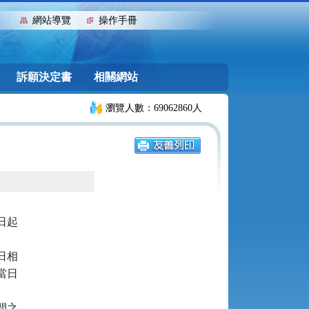
:::
網站導覽
操作手冊
訴願決定書
相關網站
瀏覽人數：69062860人
起

相

日

之
