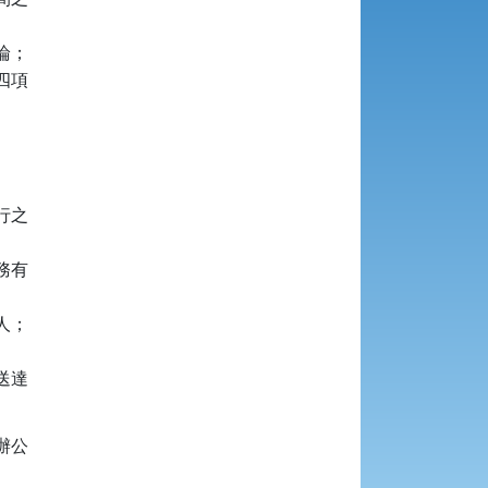
；

項

之

有

；

達

公
