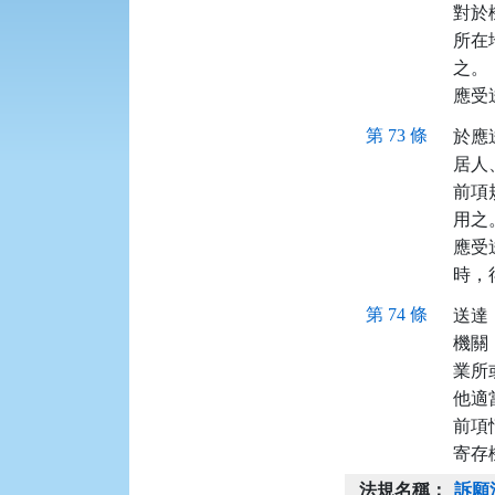
對於
所在
之。

應受
第 73 條
於應
居人
前項
用之。
應受
時，
第 74 條
送達
機關
業所
他適
前項
寄存
法規名稱：
訴願