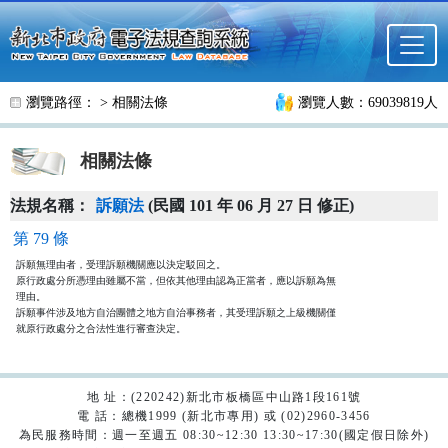
跳至主要內容
瀏覽路徑： >
相關法條
瀏覽人數：69039819人
相關法條
法規名稱：
訴願法
(民國 101 年 06 月 27 日 修正)
第 79 條
訴願無理由者，受理訴願機關應以決定駁回之。

原行政處分所憑理由雖屬不當，但依其他理由認為正當者，應以訴願為無

理由。

訴願事件涉及地方自治團體之地方自治事務者，其受理訴願之上級機關僅

就原行政處分之合法性進行審查決定。
地 址：(220242)新北市板橋區中山路1段161號
電 話：總機1999 (新北市專用) 或 (02)2960-3456
為民服務時間：週一至週五 08:30~12:30 13:30~17:30(國定假日除外)