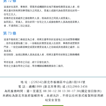
第 72 條
送達於住居所、事務所、營業所或機關所在地不獲會晤應受送達人者，得

將文書付與有辨別事理能力之同居人、受雇人或願代為收受而居住於同一

住宅之主人。

前條所定送達處所之接收郵件人員，視為前項之同居人或受雇人。

如同居人、受雇人、居住於同一住宅之主人或接收郵件人員為他造當事人

者，不適用前二項之規定。
第 73 條
送達不能依前二條規定為之者，得將文書寄存於送達地之自治或警察機關

，並作送達通知書二份，一份黏貼於應受送達人住居所、事務所或營業所

門首，一份交由鄰居轉交或置於應受送達人之信箱或其他適當之處所，以

為送達。

前項情形，如係以郵務人員為送達人者，得將文書寄存於附近之郵務機構

。

寄存送達，自寄存之日起，經十日發生效力。

寄存之文書自寄存之日起，寄存機關或機構應保存二個月。
地 址：(220242)新北市板橋區中山路1段161號
電 話：總機1999 (新北市專用) 或 (02)2960-3456
為民服務時間：週一至週五 08:30~12:30 13:30~17:30(國定假日除外)
本網站為新北市政府版權所有，未經允許，不得以任何形式複製和採用網
站安全宣告