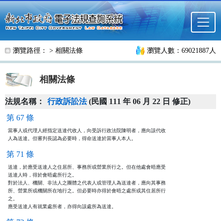
跳至主要內容
瀏覽路徑： >
相關法條
瀏覽人數：69021887人
相關法條
法規名稱：
行政訴訟法
(民國 111 年 06 月 22 日 修正)
第 67 條
當事人或代理人經指定送達代收人，向受訴行政法院陳明者，應向該代收

人為送達。但審判長認為必要時，得命送達於當事人本人。
第 71 條
送達，於應受送達人之住居所、事務所或營業所行之。但在他處會晤應受

送達人時，得於會晤處所行之。

對於法人、機關、非法人之團體之代表人或管理人為送達者，應向其事務

所、營業所或機關所在地行之。但必要時亦得於會晤之處所或其住居所行

之。

應受送達人有就業處所者，亦得向該處所為送達。