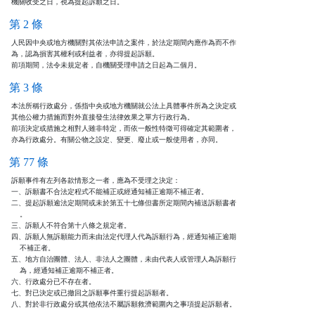
機關收受之日，視為提起訴願之日。
第 2 條
人民因中央或地方機關對其依法申請之案件，於法定期間內應作為而不作

為，認為損害其權利或利益者，亦得提起訴願。

前項期間，法令未規定者，自機關受理申請之日起為二個月。
第 3 條
本法所稱行政處分，係指中央或地方機關就公法上具體事件所為之決定或

其他公權力措施而對外直接發生法律效果之單方行政行為。

前項決定或措施之相對人雖非特定，而依一般性特徵可得確定其範圍者，

亦為行政處分。有關公物之設定、變更、廢止或一般使用者，亦同。
第 77 條
訴願事件有左列各款情形之一者，應為不受理之決定：

一、訴願書不合法定程式不能補正或經通知補正逾期不補正者。

二、提起訴願逾法定期間或未於第五十七條但書所定期間內補送訴願書者

    。

三、訴願人不符合第十八條之規定者。

四、訴願人無訴願能力而未由法定代理人代為訴願行為，經通知補正逾期

    不補正者。

五、地方自治團體、法人、非法人之團體，未由代表人或管理人為訴願行

    為，經通知補正逾期不補正者。

六、行政處分已不存在者。

七、對已決定或已撤回之訴願事件重行提起訴願者。

八、對於非行政處分或其他依法不屬訴願救濟範圍內之事項提起訴願者。