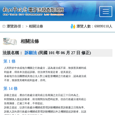
跳至主要內容
瀏覽路徑： >
相關法條
瀏覽人數：69099110人
相關法條
法規名稱：
訴願法
(民國 101 年 06 月 27 日 修正)
第 1 條
人民對於中央或地方機關之行政處分，認為違法或不當，致損害其權利或

利益者，得依本法提起訴願。但法律另有規定者，從其規定。

各級地方自治團體或其他公法人對上級監督機關之行政處分，認為違法或

不當，致損害其權利或利益者，亦同。
第 14 條
訴願之提起，應自行政處分達到或公告期滿之次日起三十日內為之。

利害關係人提起訴願者，前項期間自知悉時起算。但自行政處分達到或公

告期滿後，已逾三年者，不得提起。

訴願之提起，以原行政處分機關或受理訴願機關收受訴願書之日期為準。

訴願人誤向原行政處分機關或受理訴願機關以外之機關提起訴願者，以該
