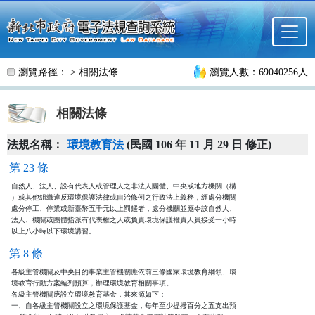
跳至主要內容
瀏覽路徑： >
相關法條
瀏覽人數：69040256人
相關法條
法規名稱：
環境教育法
(民國 106 年 11 月 29 日 修正)
第 23 條
自然人、法人、設有代表人或管理人之非法人團體、中央或地方機關（構

）或其他組織違反環境保護法律或自治條例之行政法上義務，經處分機關

處分停工、停業或新臺幣五千元以上罰鍰者，處分機關並應令該自然人、

法人、機關或團體指派有代表權之人或負責環境保護權責人員接受一小時

以上八小時以下環境講習。
第 8 條
各級主管機關及中央目的事業主管機關應依前三條國家環境教育綱領、環

境教育行動方案編列預算，辦理環境教育相關事項。

各級主管機關應設立環境教育基金，其來源如下：

一、自各級主管機關設立之環境保護基金，每年至少提撥百分之五支出預
