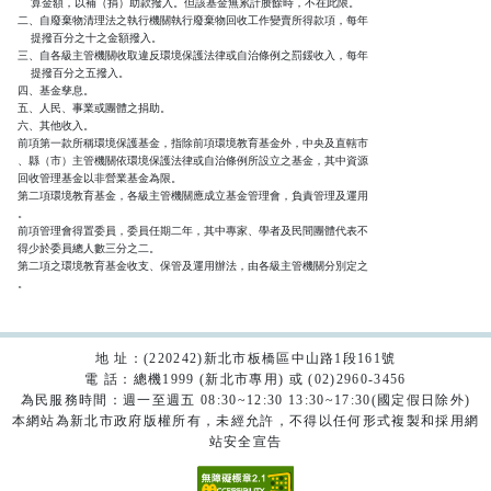
    算金額，以補（捐）助款撥入。但該基金無累計賸餘時，不在此限。

二、自廢棄物清理法之執行機關執行廢棄物回收工作變賣所得款項，每年

    提撥百分之十之金額撥入。

三、自各級主管機關收取違反環境保護法律或自治條例之罰鍰收入，每年

    提撥百分之五撥入。

四、基金孳息。

五、人民、事業或團體之捐助。

六、其他收入。

前項第一款所稱環境保護基金，指除前項環境教育基金外，中央及直轄市

、縣（市）主管機關依環境保護法律或自治條例所設立之基金，其中資源

回收管理基金以非營業基金為限。

第二項環境教育基金，各級主管機關應成立基金管理會，負責管理及運用

。

前項管理會得置委員，委員任期二年，其中專家、學者及民間團體代表不

得少於委員總人數三分之二。

第二項之環境教育基金收支、保管及運用辦法，由各級主管機關分別定之

。
地 址：(220242)新北市板橋區中山路1段161號
電 話：總機1999 (新北市專用) 或 (02)2960-3456
為民服務時間：週一至週五 08:30~12:30 13:30~17:30(國定假日除外)
本網站為新北市政府版權所有，未經允許，不得以任何形式複製和採用網
站安全宣告