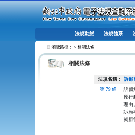
跳至主要內容
法規動態
法規體系
:::
瀏覽路徑： >
相關法條
相關法條
法規名稱：
訴願
第 79 條
訴願
原行
理由。
訴願
就原