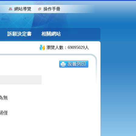
:::
網站導覽
操作手冊
訴願決定書
相關網站
瀏覽人數：69095029人
無

僅
