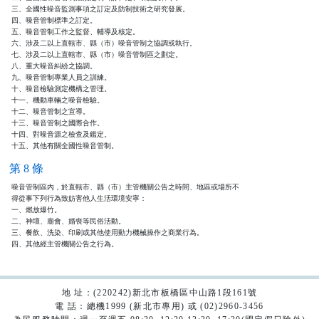
三、全國性噪音監測事項之訂定及防制技術之研究發展。

四、噪音管制標準之訂定。

五、噪音管制工作之監督、輔導及核定。

六、涉及二以上直轄市、縣（市）噪音管制之協調或執行。

七、涉及二以上直轄市、縣（市）噪音管制區之劃定。

八、重大噪音糾紛之協調。

九、噪音管制專業人員之訓練。

十、噪音檢驗測定機構之管理。

十一、機動車輛之噪音檢驗。

十二、噪音管制之宣導。

十三、噪音管制之國際合作。

十四、對噪音源之檢查及鑑定。

十五、其他有關全國性噪音管制。
第 8 條
噪音管制區內，於直轄市、縣（市）主管機關公告之時間、地區或場所不

得從事下列行為致妨害他人生活環境安寧：

一、燃放爆竹。

二、神壇、廟會、婚喪等民俗活動。

三、餐飲、洗染、印刷或其他使用動力機械操作之商業行為。

四、其他經主管機關公告之行為。
地 址：(220242)新北市板橋區中山路1段161號
電 話：總機1999 (新北市專用) 或 (02)2960-3456