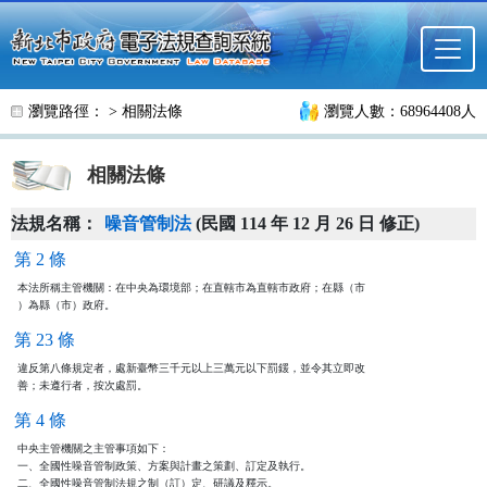
跳至主要內容
瀏覽路徑： >
相關法條
瀏覽人數：68964408人
相關法條
法規名稱：
噪音管制法
(民國 114 年 12 月 26 日 修正)
第 2 條
本法所稱主管機關：在中央為環境部；在直轄市為直轄市政府；在縣（市

）為縣（市）政府。
第 23 條
違反第八條規定者，處新臺幣三千元以上三萬元以下罰鍰，並令其立即改

善；未遵行者，按次處罰。
第 4 條
中央主管機關之主管事項如下：

一、全國性噪音管制政策、方案與計畫之策劃、訂定及執行。

二、全國性噪音管制法規之制（訂）定、研議及釋示。
