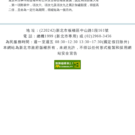
    違反本法事件經提報本府公共安全聯合稽查會議，認定為情節重大者

    ，第一項附表中，項次六、項次七及項次九之累計加處額度，得提高

    二倍，且命為一定行為期間，得縮短為一個月內。
地 址：(220242)新北市板橋區中山路1段161號
電 話：總機1999 (新北市專用) 或 (02)2960-3456
為民服務時間：週一至週五 08:30~12:30 13:30~17:30(國定假日除外)
本網站為新北市政府版權所有，未經允許，不得以任何形式複製和採用網
站安全宣告