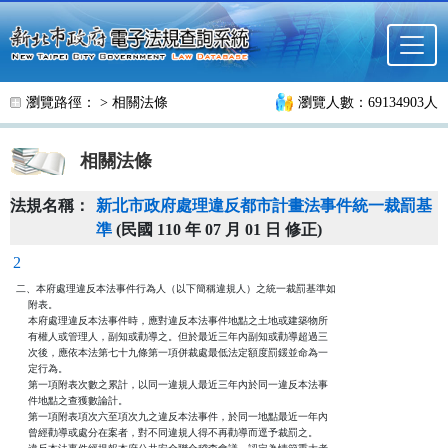
跳至主要內容
瀏覽路徑： >
相關法條
瀏覽人數：69134903人
相關法條
法規名稱：
新北市政府處理違反都市計畫法事件統一裁罰基
準
(民國 110 年 07 月 01 日 修正)
2
二、本府處理違反本法事件行為人（以下簡稱違規人）之統一裁罰基準如

    附表。

    本府處理違反本法事件時，應對違反本法事件地點之土地或建築物所

    有權人或管理人，副知或勸導之。但於最近三年內副知或勸導超過三

    次後，應依本法第七十九條第一項併裁處最低法定額度罰鍰並命為一

    定行為。

    第一項附表次數之累計，以同一違規人最近三年內於同一違反本法事

    件地點之查獲數論計。

    第一項附表項次六至項次九之違反本法事件，於同一地點最近一年內

    曾經勸導或處分在案者，對不同違規人得不再勸導而逕予裁罰之。
