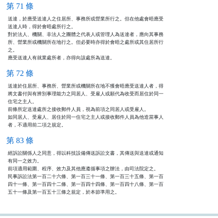
第 71 條
送達，於應受送達人之住居所、事務所或營業所行之。但在他處會晤應受

送達人時，得於會晤處所行之。

對於法人、機關、非法人之團體之代表人或管理人為送達者，應向其事務

所、營業所或機關所在地行之。但必要時亦得於會晤之處所或其住居所行

之。

應受送達人有就業處所者，亦得向該處所為送達。
第 72 條
送達於住居所、事務所、營業所或機關所在地不獲會晤應受送達人者，得

將文書付與有辨別事理能力之同居人、受雇人或願代為收受而居住於同一

住宅之主人。

前條所定送達處所之接收郵件人員，視為前項之同居人或受雇人。

如同居人、受雇人、居住於同一住宅之主人或接收郵件人員為他造當事人

者，不適用前二項之規定。
第 83 條
經訴訟關係人之同意，得以科技設備傳送訴訟文書，其傳送與送達或通知

有同一之效力。

前項適用範圍、程序、效力及其他應遵循事項之辦法，由司法院定之。

民事訴訟法第一百二十六條、第一百三十一條、第一百三十五條、第一百

四十一條、第一百四十二條、第一百四十四條、第一百四十八條、第一百

五十一條及第一百五十三條之規定，於本節準用之。