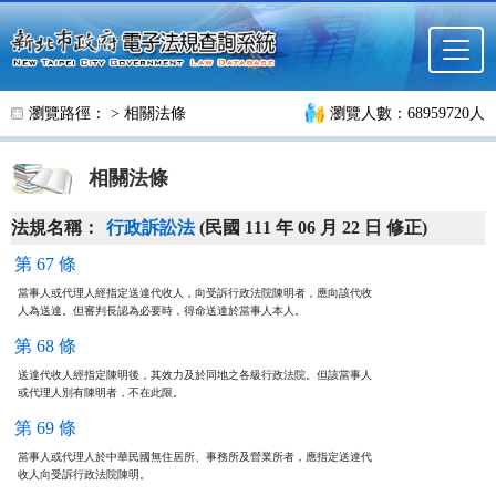
跳至主要內容
瀏覽路徑： >
相關法條
瀏覽人數：68959720人
相關法條
法規名稱：
行政訴訟法
(民國 111 年 06 月 22 日 修正)
第 67 條
當事人或代理人經指定送達代收人，向受訴行政法院陳明者，應向該代收

人為送達。但審判長認為必要時，得命送達於當事人本人。
第 68 條
送達代收人經指定陳明後，其效力及於同地之各級行政法院。但該當事人

或代理人別有陳明者，不在此限。
第 69 條
當事人或代理人於中華民國無住居所、事務所及營業所者，應指定送達代

收人向受訴行政法院陳明。