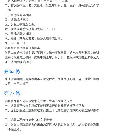
    理人或代表人之姓名、出生年月日、住、居所。

二、有訴願代理人者，其姓名、出生年月日、住、居所、身分證明文件字

    號。

三、原行政處分機關。

四、訴願請求事項。

五、訴願之事實及理由。

六、收受或知悉行政處分之年、月、日。

七、受理訴願之機關。

八、證據。其為文書者，應添具繕本或影本。

九、年、月、日。

訴願應附原行政處分書影本。

依第二條第一項規定提起訴願者，第一項第三款、第六款所列事項，載明

應為行政處分之機關、提出申請之年、月、日，並附原申請書之影本及受

理申請機關收受證明。
第 62 條
受理訴願機關認為訴願書不合法定程式，而其情形可補正者，應通知訴願

人於二十日內補正。
第 77 條
訴願事件有左列各款情形之一者，應為不受理之決定：

一、訴願書不合法定程式不能補正或經通知補正逾期不補正者。

二、提起訴願逾法定期間或未於第五十七條但書所定期間內補送訴願書者

    。

三、訴願人不符合第十八條之規定者。

四、訴願人無訴願能力而未由法定代理人代為訴願行為，經通知補正逾期

    不補正者。
