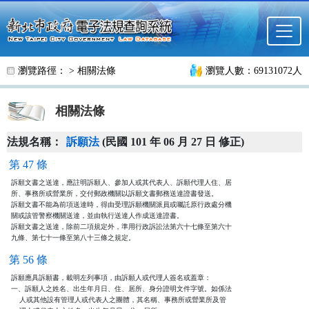
跳至主要內容
瀏覽路徑： >
相關法條
瀏覽人數：69131072人
相關法條
法規名稱：
訴願法
(民國 101 年 06 月 27 日 修正)
第 47 條
訴願文書之送達，應註明訴願人、參加人或其代表人、訴願代理人住、居

所、事務所或營業所，交付郵政機關以訴願文書郵務送達證書發送。

訴願文書不能為前項送達時，得由受理訴願機關派員或囑託原行政處分機

關或該管警察機關送達，並由執行送達人作成送達證書。

訴願文書之送達，除前二項規定外，準用行政訴訟法第六十七條至第六十

九條、第七十一條至第八十三條之規定。
第 56 條
訴願應具訴願書，載明左列事項，由訴願人或代理人簽名或蓋章：

一、訴願人之姓名、出生年月日、住、居所、身分證明文件字號。如係法

    人或其他設有管理人或代表人之團體，其名稱、事務所或營業所及管
