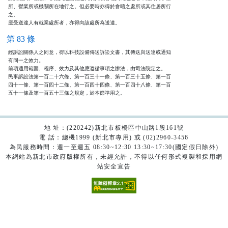
所、營業所或機關所在地行之。但必要時亦得於會晤之處所或其住居所行

之。

應受送達人有就業處所者，亦得向該處所為送達。
第 83 條
經訴訟關係人之同意，得以科技設備傳送訴訟文書，其傳送與送達或通知

有同一之效力。

前項適用範圍、程序、效力及其他應遵循事項之辦法，由司法院定之。

民事訴訟法第一百二十六條、第一百三十一條、第一百三十五條、第一百

四十一條、第一百四十二條、第一百四十四條、第一百四十八條、第一百

五十一條及第一百五十三條之規定，於本節準用之。
地 址：(220242)新北市板橋區中山路1段161號
電 話：總機1999 (新北市專用) 或 (02)2960-3456
為民服務時間：週一至週五 08:30~12:30 13:30~17:30(國定假日除外)
本網站為新北市政府版權所有，未經允許，不得以任何形式複製和採用網
站安全宣告