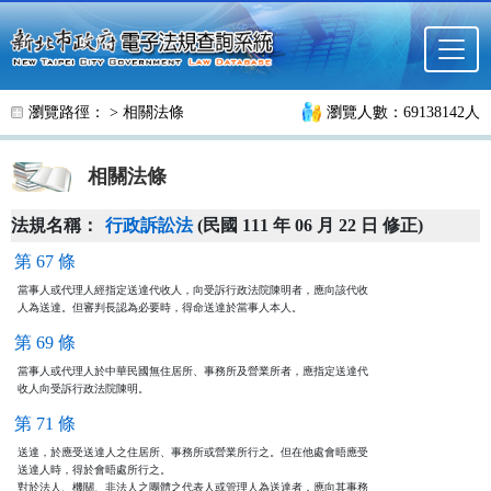
跳至主要內容
瀏覽路徑： >
相關法條
瀏覽人數：69138142人
相關法條
法規名稱：
行政訴訟法
(民國 111 年 06 月 22 日 修正)
第 67 條
當事人或代理人經指定送達代收人，向受訴行政法院陳明者，應向該代收

人為送達。但審判長認為必要時，得命送達於當事人本人。
第 69 條
當事人或代理人於中華民國無住居所、事務所及營業所者，應指定送達代

收人向受訴行政法院陳明。
第 71 條
送達，於應受送達人之住居所、事務所或營業所行之。但在他處會晤應受

送達人時，得於會晤處所行之。

對於法人、機關、非法人之團體之代表人或管理人為送達者，應向其事務
