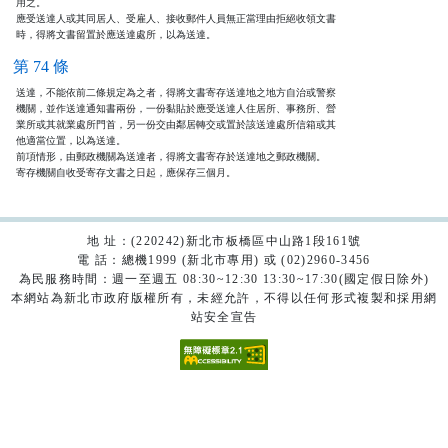
用之。

應受送達人或其同居人、受雇人、接收郵件人員無正當理由拒絕收領文書

時，得將文書留置於應送達處所，以為送達。
第 74 條
送達，不能依前二條規定為之者，得將文書寄存送達地之地方自治或警察

機關，並作送達通知書兩份，一份黏貼於應受送達人住居所、事務所、營

業所或其就業處所門首，另一份交由鄰居轉交或置於該送達處所信箱或其

他適當位置，以為送達。

前項情形，由郵政機關為送達者，得將文書寄存於送達地之郵政機關。

寄存機關自收受寄存文書之日起，應保存三個月。
地 址：(220242)新北市板橋區中山路1段161號
電 話：總機1999 (新北市專用) 或 (02)2960-3456
為民服務時間：週一至週五 08:30~12:30 13:30~17:30(國定假日除外)
本網站為新北市政府版權所有，未經允許，不得以任何形式複製和採用網
站安全宣告