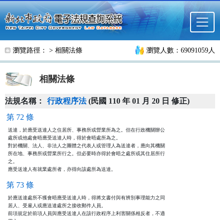
跳至主要內容
瀏覽路徑： >
相關法條
瀏覽人數：69091059人
相關法條
法規名稱：
行政程序法
(民國 110 年 01 月 20 日 修正)
第 72 條
送達，於應受送達人之住居所、事務所或營業所為之。但在行政機關辦公

處所或他處會晤應受送達人時，得於會晤處所為之。

對於機關、法人、非法人之團體之代表人或管理人為送達者，應向其機關

所在地、事務所或營業所行之。但必要時亦得於會晤之處所或其住居所行

之。

應受送達人有就業處所者，亦得向該處所為送達。
第 73 條
於應送達處所不獲會晤應受送達人時，得將文書付與有辨別事理能力之同

居人、受雇人或應送達處所之接收郵件人員。

前項規定於前項人員與應受送達人在該行政程序上利害關係相反者，不適
