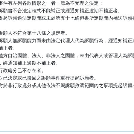
事件有左列各款情形之一者，應為不受理之決定：

訴願書不合法定程式不能補正或經通知補正逾期不補正者。

提起訴願逾法定期間或未於第五十七條但書所定期間內補送訴願書
訴願人不符合第十八條之規定者。

訴願人無訴願能力而未由法定代理人代為訴願行為，經通知補正逾
 不補正者。

地方自治團體、法人、非法人之團體，未由代表人或管理人為訴願
  為，經通知補正逾期不補正者。

行政處分已不存在者。

對已決定或已撤回之訴願事件重行提起訴願者。

對於非行政處分或其他依法不屬訴願救濟範圍內之事項提起訴願