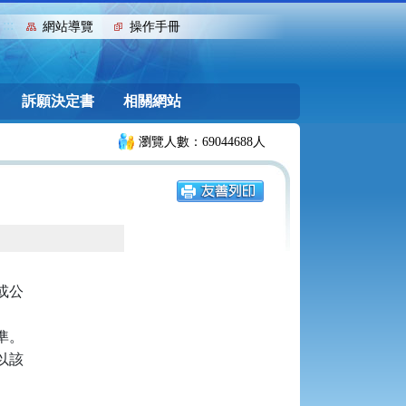
:::
網站導覽
操作手冊
訴願決定書
相關網站
瀏覽人數：69044688人
公

。

該
