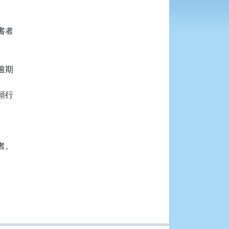
者

期

行

者。