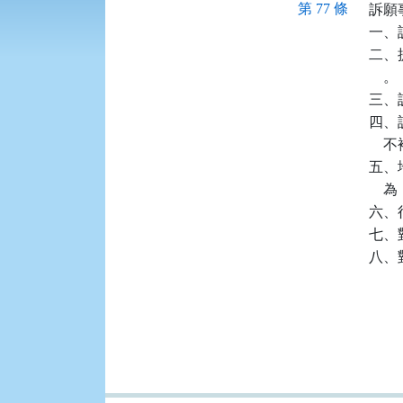
第 77 條
訴願
一、
二、
    。

三、
四、
   
五、
  
六、
七、
八、