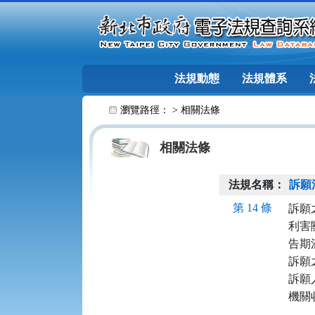
跳至主要內容
法規動態
法規體系
:::
瀏覽路徑： >
相關法條
相關法條
法規名稱：
訴願
第 14 條
訴願
利害
告期
訴願
訴願
機關