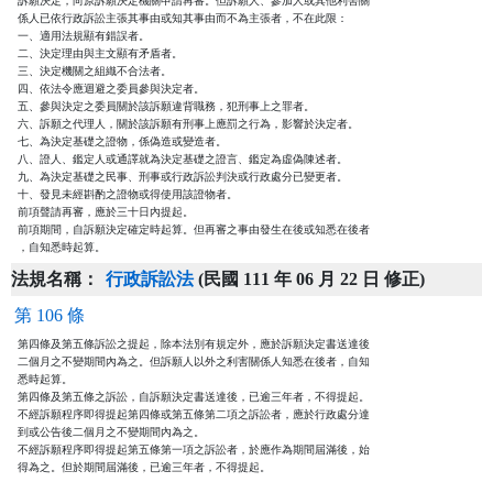
訴願決定，向原訴願決定機關申請再審。但訴願人、參加人或其他利害關

係人已依行政訴訟主張其事由或知其事由而不為主張者，不在此限：

一、適用法規顯有錯誤者。

二、決定理由與主文顯有矛盾者。

三、決定機關之組織不合法者。

四、依法令應迴避之委員參與決定者。

五、參與決定之委員關於該訴願違背職務，犯刑事上之罪者。

六、訴願之代理人，關於該訴願有刑事上應罰之行為，影響於決定者。

七、為決定基礎之證物，係偽造或變造者。

八、證人、鑑定人或通譯就為決定基礎之證言、鑑定為虛偽陳述者。

九、為決定基礎之民事、刑事或行政訴訟判決或行政處分已變更者。

十、發見未經斟酌之證物或得使用該證物者。

前項聲請再審，應於三十日內提起。

前項期間，自訴願決定確定時起算。但再審之事由發生在後或知悉在後者

，自知悉時起算。
法規名稱：
行政訴訟法
(民國 111 年 06 月 22 日 修正)
第 106 條
第四條及第五條訴訟之提起，除本法別有規定外，應於訴願決定書送達後

二個月之不變期間內為之。但訴願人以外之利害關係人知悉在後者，自知

悉時起算。

第四條及第五條之訴訟，自訴願決定書送達後，已逾三年者，不得提起。

不經訴願程序即得提起第四條或第五條第二項之訴訟者，應於行政處分達

到或公告後二個月之不變期間內為之。

不經訴願程序即得提起第五條第一項之訴訟者，於應作為期間屆滿後，始

得為之。但於期間屆滿後，已逾三年者，不得提起。