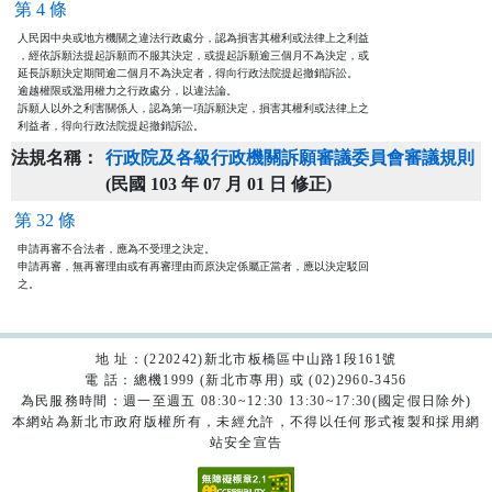
第 4 條
人民因中央或地方機關之違法行政處分，認為損害其權利或法律上之利益

，經依訴願法提起訴願而不服其決定，或提起訴願逾三個月不為決定，或

延長訴願決定期間逾二個月不為決定者，得向行政法院提起撤銷訴訟。

逾越權限或濫用權力之行政處分，以違法論。

訴願人以外之利害關係人，認為第一項訴願決定，損害其權利或法律上之

利益者，得向行政法院提起撤銷訴訟。
法規名稱：
行政院及各級行政機關訴願審議委員會審議規則
(民國 103 年 07 月 01 日 修正)
第 32 條
申請再審不合法者，應為不受理之決定。

申請再審，無再審理由或有再審理由而原決定係屬正當者，應以決定駁回

之。
地 址：(220242)新北市板橋區中山路1段161號
電 話：總機1999 (新北市專用) 或 (02)2960-3456
為民服務時間：週一至週五 08:30~12:30 13:30~17:30(國定假日除外)
本網站為新北市政府版權所有，未經允許，不得以任何形式複製和採用網
站安全宣告