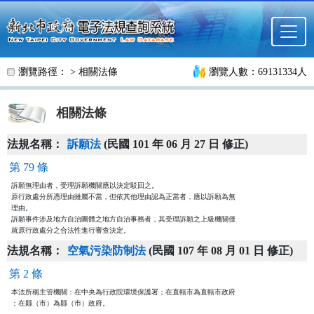
跳至主要內容
瀏覽路徑： >
相關法條
瀏覽人數：69131334人
相關法條
法規名稱：
訴願法
(民國 101 年 06 月 27 日 修正)
第 79 條
訴願無理由者，受理訴願機關應以決定駁回之。

原行政處分所憑理由雖屬不當，但依其他理由認為正當者，應以訴願為無

理由。

訴願事件涉及地方自治團體之地方自治事務者，其受理訴願之上級機關僅

就原行政處分之合法性進行審查決定。
法規名稱：
空氣污染防制法
(民國 107 年 08 月 01 日 修正)
第 2 條
本法所稱主管機關：在中央為行政院環境保護署；在直轄市為直轄市政府

；在縣（市）為縣（巿）政府。