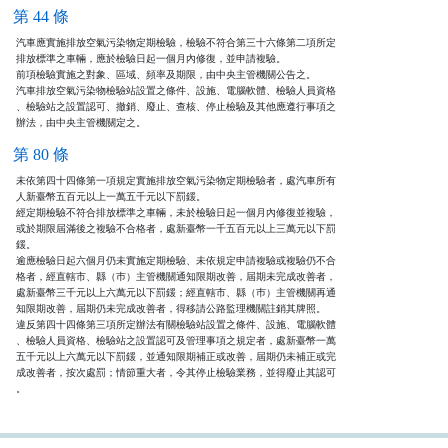
第 44 條
汽車應實施排放空氣污染物定期檢驗，檢驗不符合第三十六條第二項所定

排放標準之車輛，應於檢驗日起一個月內修復，並申請複驗。

前項檢驗實施之對象、區域、頻率及期限，由中央主管機關公告之。

汽車排放空氣污染物檢驗站設置之條件、設施、電腦軟體、檢驗人員資格

、檢驗站之設置認可、撤銷、廢止、查核、停止檢驗及其他應遵行事項之

辦法，由中央主管機關定之。
第 80 條
未依第四十四條第一項規定實施排放空氣污染物定期檢驗者，處汽車所有

人新臺幣五百元以上一萬五千元以下罰鍰。

經定期檢驗不符合排放標準之車輛，未於檢驗日起一個月內修復並複驗，

或於期限屆滿後之複驗不合格者，處新臺幣一千五百元以上三萬元以下罰

鍰。

逾應檢驗日起六個月仍未實施定期檢驗、未依規定申請複驗或複驗仍不合

格者，經直轄市、縣（巿）主管機關通知限期改善，屆期未完成改善者，

處新臺幣三千元以上六萬元以下罰鍰；經直轄市、縣（巿）主管機關再通

知限期改善，屆期仍未完成改善者，得移請公路監理機關註銷其牌照。

違反第四十四條第三項所定辦法有關檢驗站設置之條件、設施、電腦軟體

、檢驗人員資格、檢驗站之設置認可及管理事項之規定者，處新臺幣一萬

五千元以上六萬元以下罰鍰，並通知限期補正或改善，屆期仍未補正或完

成改善者，按次處罰；情節重大者，令其停止檢驗業務，並得廢止其認可

。