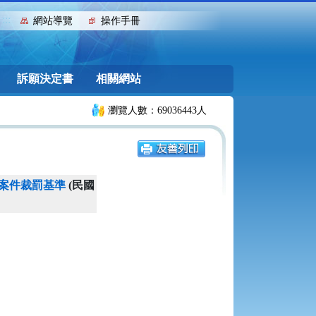
:::
網站導覽
操作手冊
訴願決定書
相關網站
瀏覽人數：69036443人
案件裁罰基準
(民國