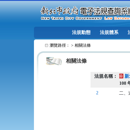
跳至主要內容
法規動態
法規體系
:::
瀏覽路徑： >
相關法條
相關法條
法規名稱：
新
108 
2
二、