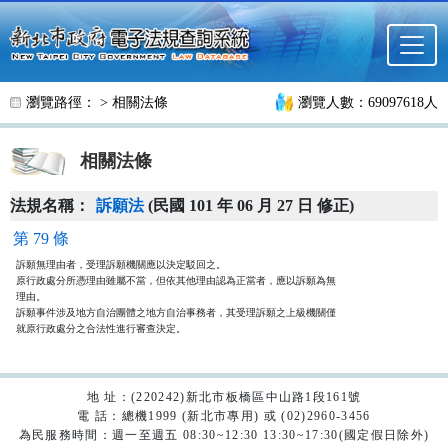
跳至主要內容
瀏覽路徑： >
相關法條
瀏覽人數：69097618人
相關法條
法規名稱：
訴願法
(民國 101 年 06 月 27 日 修正)
第 79 條
訴願無理由者，受理訴願機關應以決定駁回之。

原行政處分所憑理由雖屬不當，但依其他理由認為正當者，應以訴願為無

理由。

訴願事件涉及地方自治團體之地方自治事務者，其受理訴願之上級機關僅

就原行政處分之合法性進行審查決定。
地 址：(220242)新北市板橋區中山路1段161號
電 話：總機1999 (新北市專用) 或 (02)2960-3456
為民服務時間：週一至週五 08:30~12:30 13:30~17:30(國定假日除外)