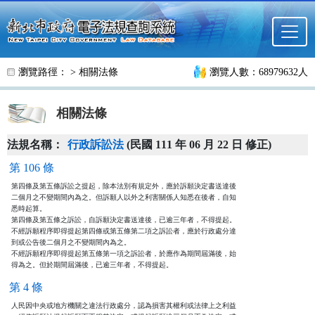
跳至主要內容
瀏覽路徑： >
相關法條
瀏覽人數：68979632人
相關法條
法規名稱：
行政訴訟法
(民國 111 年 06 月 22 日 修正)
第 106 條
第四條及第五條訴訟之提起，除本法別有規定外，應於訴願決定書送達後

二個月之不變期間內為之。但訴願人以外之利害關係人知悉在後者，自知

悉時起算。

第四條及第五條之訴訟，自訴願決定書送達後，已逾三年者，不得提起。

不經訴願程序即得提起第四條或第五條第二項之訴訟者，應於行政處分達

到或公告後二個月之不變期間內為之。

不經訴願程序即得提起第五條第一項之訴訟者，於應作為期間屆滿後，始

得為之。但於期間屆滿後，已逾三年者，不得提起。
第 4 條
人民因中央或地方機關之違法行政處分，認為損害其權利或法律上之利益
