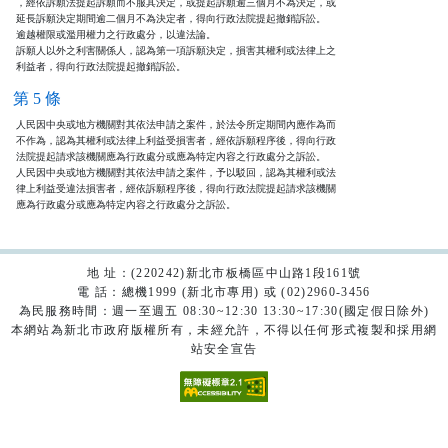
，經依訴願法提起訴願而不服其決定，或提起訴願逾三個月不為決定，或

延長訴願決定期間逾二個月不為決定者，得向行政法院提起撤銷訴訟。

逾越權限或濫用權力之行政處分，以違法論。

訴願人以外之利害關係人，認為第一項訴願決定，損害其權利或法律上之

利益者，得向行政法院提起撤銷訴訟。
第 5 條
人民因中央或地方機關對其依法申請之案件，於法令所定期間內應作為而

不作為，認為其權利或法律上利益受損害者，經依訴願程序後，得向行政

法院提起請求該機關應為行政處分或應為特定內容之行政處分之訴訟。

人民因中央或地方機關對其依法申請之案件，予以駁回，認為其權利或法

律上利益受違法損害者，經依訴願程序後，得向行政法院提起請求該機關

應為行政處分或應為特定內容之行政處分之訴訟。
地 址：(220242)新北市板橋區中山路1段161號
電 話：總機1999 (新北市專用) 或 (02)2960-3456
為民服務時間：週一至週五 08:30~12:30 13:30~17:30(國定假日除外)
本網站為新北市政府版權所有，未經允許，不得以任何形式複製和採用網
站安全宣告