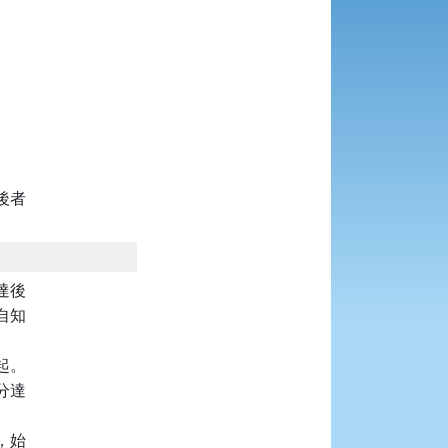


者

後

知

。

達

始
