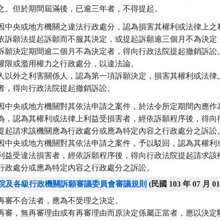
之。但於期間屆滿後，已逾三年者，不得提起。
因中央或地方機關之違法行政處分，認為損害其權利或法律上之利
依訴願法提起訴願而不服其決定，或提起訴願逾三個月不為決定，
訴願決定期間逾二個月不為決定者，得向行政法院提起撤銷訴訟。
權限或濫用權力之行政處分，以違法論。

人以外之利害關係人，認為第一項訴願決定，損害其權利或法律上
者，得向行政法院提起撤銷訴訟。
因中央或地方機關對其依法申請之案件，於法令所定期間內應作為
為，認為其權利或法律上利益受損害者，經依訴願程序後，得向行
提起請求該機關應為行政處分或應為特定內容之行政處分之訴訟。
因中央或地方機關對其依法申請之案件，予以駁回，認為其權利或
利益受違法損害者，經依訴願程序後，得向行政法院提起請求該機
行政處分或應為特定內容之行政處分之訴訟。
院及各級行政機關訴願審議委員會審議規則
(民國 103 年 07 月 0
再審不合法者，應為不受理之決定。

再審，無再審理由或有再審理由而原決定係屬正當者，應以決定駁