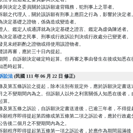
參與決定之委員關於該訴願違背職務，犯刑事上之罪者。

訴願之代理人，關於該訴願有刑事上應罰之行為，影響於決定者。
為決定基礎之證物，係偽造或變造者。

證人、鑑定人或通譯就為決定基礎之證言、鑑定為虛偽陳述者。

為決定基礎之民事、刑事或行政訴訟判決或行政處分已變更者。

發見未經斟酌之證物或得使用該證物者。

聲請再審，應於三十日內提起。

期間，自訴願決定確定時起算。但再審之事由發生在後或知悉在後
知悉時起算。
訴訟法
(民國 111 年 06 月 22 日 修正)
條及第五條訴訟之提起，除本法別有規定外，應於訴願決定書送達
月之不變期間內為之。但訴願人以外之利害關係人知悉在後者，自
起算。

條及第五條之訴訟，自訴願決定書送達後，已逾三年者，不得提起
訴願程序即得提起第四條或第五條第二項之訴訟者，應於行政處分
公告後二個月之不變期間內為之。

訴願程序即得提起第五條第一項之訴訟者，於應作為期間屆滿後，