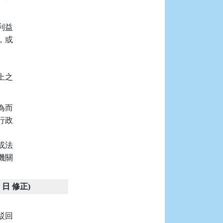
益

或



之

而

政



法

關

1 日 修正)
回
