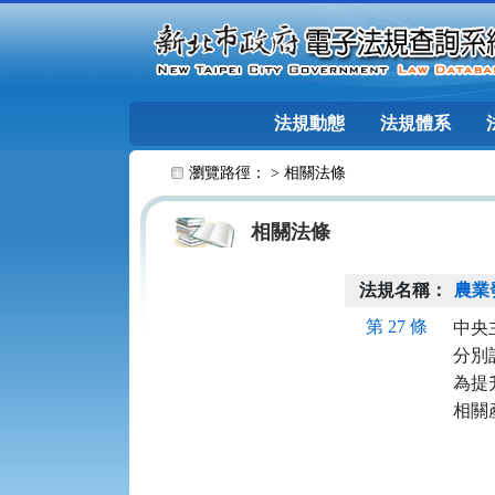
跳至主要內容
法規動態
法規體系
:::
瀏覽路徑： >
相關法條
相關法條
法規名稱：
農業
第 27 條
中央
分別
為提
相關