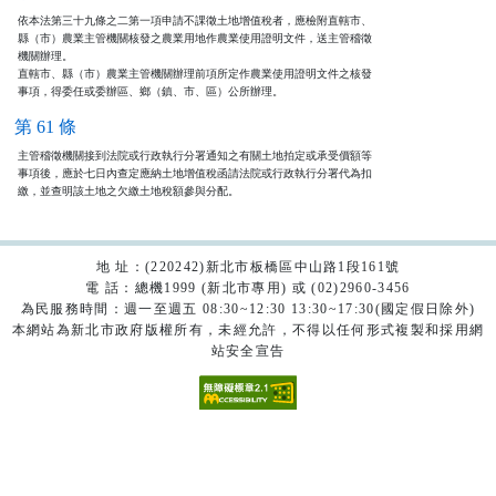
依本法第三十九條之二第一項申請不課徵土地增值稅者，應檢附直轄市、

縣（市）農業主管機關核發之農業用地作農業使用證明文件，送主管稽徵

機關辦理。

直轄市、縣（市）農業主管機關辦理前項所定作農業使用證明文件之核發

事項，得委任或委辦區、鄉（鎮、市、區）公所辦理。
第 61 條
主管稽徵機關接到法院或行政執行分署通知之有關土地拍定或承受價額等

事項後，應於七日內查定應納土地增值稅函請法院或行政執行分署代為扣

繳，並查明該土地之欠繳土地稅額參與分配。
地 址：(220242)新北市板橋區中山路1段161號
電 話：總機1999 (新北市專用) 或 (02)2960-3456
為民服務時間：週一至週五 08:30~12:30 13:30~17:30(國定假日除外)
本網站為新北市政府版權所有，未經允許，不得以任何形式複製和採用網
站安全宣告