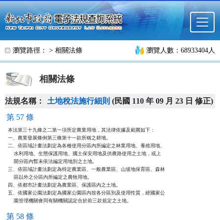
跳至主要內容
瀏覽路徑： >
相關法條
瀏覽人數：68933404人
相關法條
法規名稱：
土地稅法施行細則
(民國 110 年 09 月 23 日 修正)
第 57 條
本法第三十九條之二第一項所定農業用地，其法律依據及範圍如下：

一、農業發展條例第三條第十一款所稱之耕地。

二、依區域計畫法劃定為各種使用分區內所編定之林業用地、養殖用地、

    水利用地、生態保護用地、國土保安用地及供農路使用之土地，或上

    開分區內暫未依法編定用地別之土地。

三、依區域計畫法劃定為特定農業區、一般農業區、山坡地保育區、森林

    區以外之分區內所編定之農牧用地。

四、依都市計畫法劃定為農業區、保護區內之土地。

五、依國家公園法劃定為國家公園區內按各分區別及使用性質，經國家公

    園管理機關會同有關機關認定合於前三款規定之土地。
第 58 條