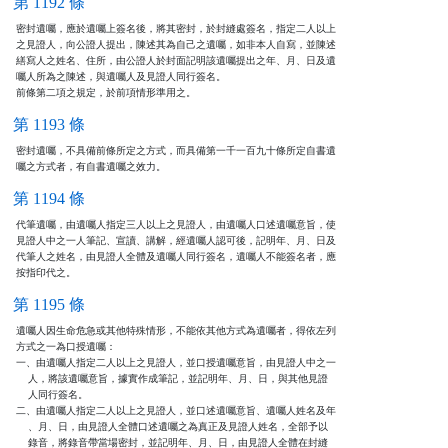
第 1192 條
密封遺囑，應於遺囑上簽名後，將其密封，於封縫處簽名，指定二人以上

之見證人，向公證人提出，陳述其為自己之遺囑，如非本人自寫，並陳述

繕寫人之姓名、住所，由公證人於封面記明該遺囑提出之年、月、日及遺

囑人所為之陳述，與遺囑人及見證人同行簽名。

前條第二項之規定，於前項情形準用之。
第 1193 條
密封遺囑，不具備前條所定之方式，而具備第一千一百九十條所定自書遺

囑之方式者，有自書遺囑之效力。
第 1194 條
代筆遺囑，由遺囑人指定三人以上之見證人，由遺囑人口述遺囑意旨，使

見證人中之一人筆記、宣讀、講解，經遺囑人認可後，記明年、月、日及

代筆人之姓名，由見證人全體及遺囑人同行簽名，遺囑人不能簽名者，應

按指印代之。
第 1195 條
遺囑人因生命危急或其他特殊情形，不能依其他方式為遺囑者，得依左列

方式之一為口授遺囑：

一、由遺囑人指定二人以上之見證人，並口授遺囑意旨，由見證人中之一

    人，將該遺囑意旨，據實作成筆記，並記明年、月、日，與其他見證

    人同行簽名。

二、由遺囑人指定二人以上之見證人，並口述遺囑意旨、遺囑人姓名及年

    、月、日，由見證人全體口述遺囑之為真正及見證人姓名，全部予以

    錄音，將錄音帶當場密封，並記明年、月、日，由見證人全體在封縫
