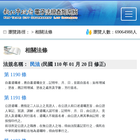
跳至主要內容
瀏覽路徑： >
相關法條
瀏覽人數：69064988人
相關法條
法規名稱：
民法
(民國 110 年 01 月 20 日 修正)
第 1190 條
自書遺囑者，應自書遺囑全文，記明年、月、日，並親自簽名；如有增減

、塗改，應註明增減、塗改之處所及字數，另行簽名。
第 1191 條
公證遺囑，應指定二人以上之見證人，在公證人前口述遺囑意旨，由公證

人筆記、宣讀、講解，經遺囑人認可後，記明年、月、日，由公證人、見

證人及遺囑人同行簽名，遺囑人不能簽名者，由公證人將其事由記明，使

按指印代之。

前項所定公證人之職務，在無公證人之地，得由法院書記官行之，僑民在

中華民國領事駐在地為遺囑時，得由領事行之。