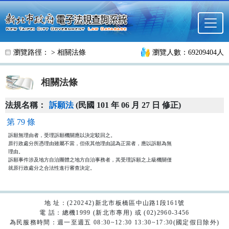
跳至主要內容
瀏覽路徑： >
相關法條
瀏覽人數：69209404人
相關法條
法規名稱：
訴願法
(民國 101 年 06 月 27 日 修正)
第 79 條
訴願無理由者，受理訴願機關應以決定駁回之。

原行政處分所憑理由雖屬不當，但依其他理由認為正當者，應以訴願為無

理由。

訴願事件涉及地方自治團體之地方自治事務者，其受理訴願之上級機關僅

就原行政處分之合法性進行審查決定。
地 址：(220242)新北市板橋區中山路1段161號
電 話：總機1999 (新北市專用) 或 (02)2960-3456
為民服務時間：週一至週五 08:30~12:30 13:30~17:30(國定假日除外)