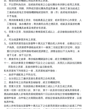
四、無償供政府機關公用或供軍用之房屋。

五、不以營利為目的，並經政府核准之公益社團自有供辦公使用之房屋。

    但以同業、同鄉、同學或宗親社團為受益對象者，除依工會法組成之

    工會經由當地主管稽徵機關報經直轄市、縣（市）政府核准免徵外，

    不予免徵。

六、專供飼養禽畜之房舍、培植農產品之溫室、稻米育苗中心作業室、人

    工繁殖場、抽水機房舍；專供農民自用之燻菸房、稻穀及茶葉烘乾機

    房、存放農機具倉庫及堆肥舍等房屋。

七、受重大災害，毀損面積占整棟面積五成以上，必須修復始能使用之房

    屋。

八、司法保護事業所有之房屋。

九、住家用房屋現值在新臺幣十萬元以下屬自然人持有者，全國合計以三

    戶為限。但房屋標準價格如依第十一條第二項規定重行評定時，按該

    重行評定時之標準價格增減程度調整之。調整金額以千元為單位，未

    達千元者，按千元計算。

十、農會所有之倉庫，專供糧政機關儲存公糧，經主管機關證明。

十一、經目的事業主管機關許可設立之公益信託，其受託人因該信託關係

      而取得之房屋，直接供辦理公益活動使用。

私有房屋有下列情形之一者，其房屋稅減半徵收：

一、政府平價配售之平民住宅。

二、合法登記之工廠供直接生產使用之自有房屋。

三、農會所有之自用倉庫及檢驗場，經主管機關證明。

四、受重大災害，毀損面積占整棟面積三成以上不及五成之房屋。

依第一項第一款至第八款、第十款、第十一款及前項規定減免房屋稅者，

應由納稅義務人於每期房屋稅開徵四十日以前向當地主管稽徵機關申報；

逾期申報者，自申報之次期開始適用。經核定後減免原因未變更者，以後

免再申報。

自然人持有現值在新臺幣十萬元以下之住家用房屋於全國合計超過三戶時
