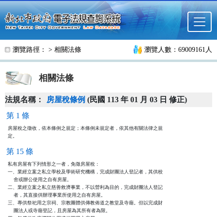
跳至主要內容
瀏覽路徑： >
相關法條
瀏覽人數：69009161人
相關法條
法規名稱：
房屋稅條例
(民國 113 年 01 月 03 日 修正)
第 1 條
房屋稅之徵收，依本條例之規定；本條例未規定者，依其他有關法律之規

定。
第 15 條
私有房屋有下列情形之一者，免徵房屋稅：

一、業經立案之私立學校及學術研究機構，完成財團法人登記者，其供校

    舍或辦公使用之自有房屋。

二、業經立案之私立慈善救濟事業，不以營利為目的，完成財團法人登記

    者，其直接供辦理事業所使用之自有房屋。

三、專供祭祀用之宗祠、宗教團體供傳教佈道之教堂及寺廟。但以完成財

    團法人或寺廟登記，且房屋為其所有者為限。
