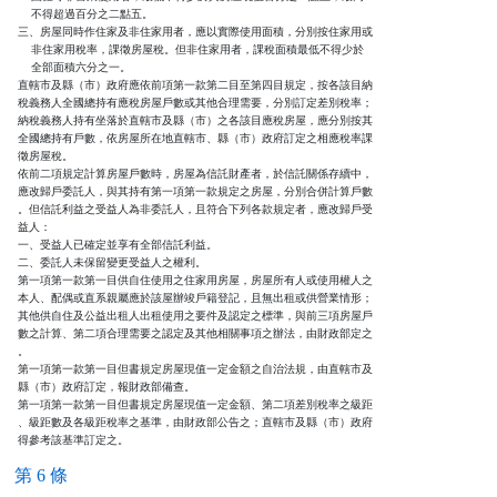
    不得超過百分之二點五。

三、房屋同時作住家及非住家用者，應以實際使用面積，分別按住家用或

    非住家用稅率，課徵房屋稅。但非住家用者，課稅面積最低不得少於

    全部面積六分之一。

直轄市及縣（市）政府應依前項第一款第二目至第四目規定，按各該目納

稅義務人全國總持有應稅房屋戶數或其他合理需要，分別訂定差別稅率；

納稅義務人持有坐落於直轄市及縣（市）之各該目應稅房屋，應分別按其

全國總持有戶數，依房屋所在地直轄市、縣（市）政府訂定之相應稅率課

徵房屋稅。

依前二項規定計算房屋戶數時，房屋為信託財產者，於信託關係存續中，

應改歸戶委託人，與其持有第一項第一款規定之房屋，分別合併計算戶數

。但信託利益之受益人為非委託人，且符合下列各款規定者，應改歸戶受

益人：

一、受益人已確定並享有全部信託利益。

二、委託人未保留變更受益人之權利。

第一項第一款第一目供自住使用之住家用房屋，房屋所有人或使用權人之

本人、配偶或直系親屬應於該屋辦竣戶籍登記，且無出租或供營業情形；

其他供自住及公益出租人出租使用之要件及認定之標準，與前三項房屋戶

數之計算、第二項合理需要之認定及其他相關事項之辦法，由財政部定之

。

第一項第一款第一目但書規定房屋現值一定金額之自治法規，由直轄市及

縣（市）政府訂定，報財政部備查。

第一項第一款第一目但書規定房屋現值一定金額、第二項差別稅率之級距

、級距數及各級距稅率之基準，由財政部公告之；直轄市及縣（市）政府

得參考該基準訂定之。
第 6 條