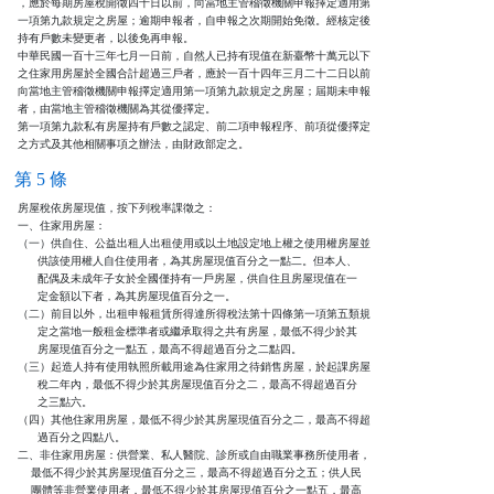
，應於每期房屋稅開徵四十日以前，向當地主管稽徵機關申報擇定適用第

一項第九款規定之房屋；逾期申報者，自申報之次期開始免徵。經核定後

持有戶數未變更者，以後免再申報。

中華民國一百十三年七月一日前，自然人已持有現值在新臺幣十萬元以下

之住家用房屋於全國合計超過三戶者，應於一百十四年三月二十二日以前

向當地主管稽徵機關申報擇定適用第一項第九款規定之房屋；屆期未申報

者，由當地主管稽徵機關為其從優擇定。

第一項第九款私有房屋持有戶數之認定、前二項申報程序、前項從優擇定

之方式及其他相關事項之辦法，由財政部定之。
第 5 條
房屋稅依房屋現值，按下列稅率課徵之：

一、住家用房屋：

（一）供自住、公益出租人出租使用或以土地設定地上權之使用權房屋並

      供該使用權人自住使用者，為其房屋現值百分之一點二。但本人、

      配偶及未成年子女於全國僅持有一戶房屋，供自住且房屋現值在一

      定金額以下者，為其房屋現值百分之一。

（二）前目以外，出租申報租賃所得達所得稅法第十四條第一項第五類規

      定之當地一般租金標準者或繼承取得之共有房屋，最低不得少於其

      房屋現值百分之一點五，最高不得超過百分之二點四。

（三）起造人持有使用執照所載用途為住家用之待銷售房屋，於起課房屋

      稅二年內，最低不得少於其房屋現值百分之二，最高不得超過百分

      之三點六。

（四）其他住家用房屋，最低不得少於其房屋現值百分之二，最高不得超

      過百分之四點八。

二、非住家用房屋：供營業、私人醫院、診所或自由職業事務所使用者，

    最低不得少於其房屋現值百分之三，最高不得超過百分之五；供人民

    團體等非營業使用者，最低不得少於其房屋現值百分之一點五，最高
