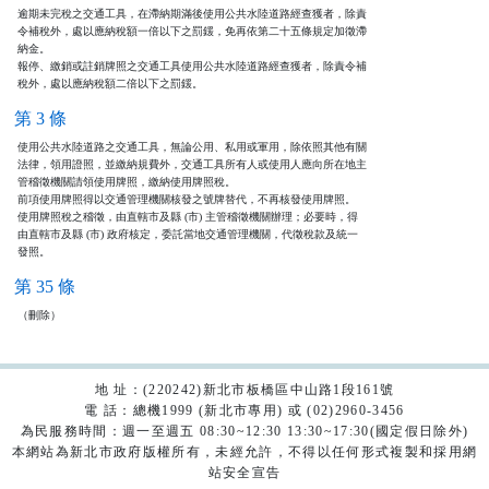
逾期未完稅之交通工具，在滯納期滿後使用公共水陸道路經查獲者，除責

令補稅外，處以應納稅額一倍以下之罰鍰，免再依第二十五條規定加徵滯

納金。

報停、繳銷或註銷牌照之交通工具使用公共水陸道路經查獲者，除責令補

稅外，處以應納稅額二倍以下之罰鍰。
第 3 條
使用公共水陸道路之交通工具，無論公用、私用或軍用，除依照其他有關

法律，領用證照，並繳納規費外，交通工具所有人或使用人應向所在地主

管稽徵機關請領使用牌照，繳納使用牌照稅。

前項使用牌照得以交通管理機關核發之號牌替代，不再核發使用牌照。

使用牌照稅之稽徵，由直轄市及縣 (市) 主管稽徵機關辦理；必要時，得

由直轄市及縣 (市) 政府核定，委託當地交通管理機關，代徵稅款及統一

發照。
第 35 條
（刪除）
地 址：(220242)新北市板橋區中山路1段161號
電 話：總機1999 (新北市專用) 或 (02)2960-3456
為民服務時間：週一至週五 08:30~12:30 13:30~17:30(國定假日除外)
本網站為新北市政府版權所有，未經允許，不得以任何形式複製和採用網
站安全宣告