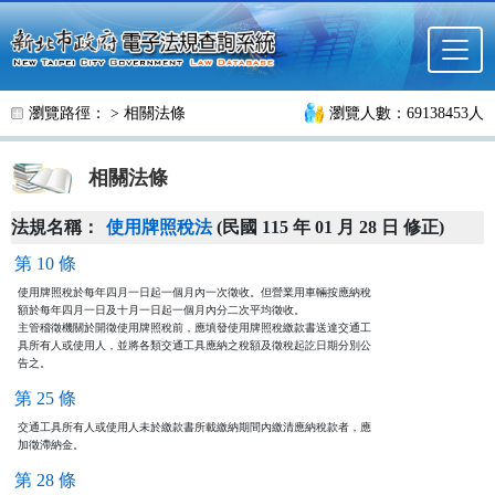
跳至主要內容
瀏覽路徑： >
相關法條
瀏覽人數：69138453人
相關法條
法規名稱：
使用牌照稅法
(民國 115 年 01 月 28 日 修正)
第 10 條
使用牌照稅於每年四月一日起一個月內一次徵收。但營業用車輛按應納稅

額於每年四月一日及十月一日起一個月內分二次平均徵收。

主管稽徵機關於開徵使用牌照稅前，應填發使用牌照稅繳款書送達交通工

具所有人或使用人，並將各類交通工具應納之稅額及徵稅起訖日期分別公

告之。
第 25 條
交通工具所有人或使用人未於繳款書所載繳納期間內繳清應納稅款者，應

加徵滯納金。
第 28 條