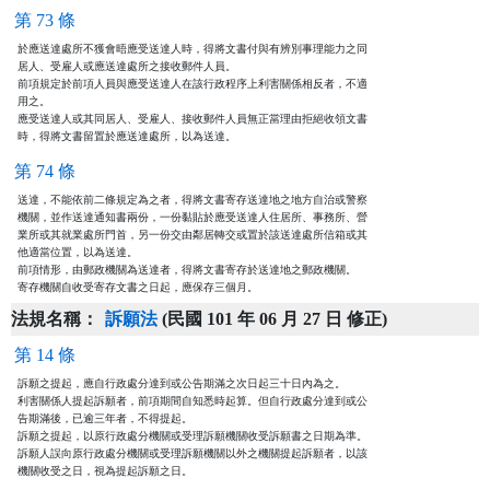
第 73 條
於應送達處所不獲會晤應受送達人時，得將文書付與有辨別事理能力之同

居人、受雇人或應送達處所之接收郵件人員。

前項規定於前項人員與應受送達人在該行政程序上利害關係相反者，不適

用之。

應受送達人或其同居人、受雇人、接收郵件人員無正當理由拒絕收領文書

時，得將文書留置於應送達處所，以為送達。
第 74 條
送達，不能依前二條規定為之者，得將文書寄存送達地之地方自治或警察

機關，並作送達通知書兩份，一份黏貼於應受送達人住居所、事務所、營

業所或其就業處所門首，另一份交由鄰居轉交或置於該送達處所信箱或其

他適當位置，以為送達。

前項情形，由郵政機關為送達者，得將文書寄存於送達地之郵政機關。

寄存機關自收受寄存文書之日起，應保存三個月。
法規名稱：
訴願法
(民國 101 年 06 月 27 日 修正)
第 14 條
訴願之提起，應自行政處分達到或公告期滿之次日起三十日內為之。

利害關係人提起訴願者，前項期間自知悉時起算。但自行政處分達到或公

告期滿後，已逾三年者，不得提起。

訴願之提起，以原行政處分機關或受理訴願機關收受訴願書之日期為準。

訴願人誤向原行政處分機關或受理訴願機關以外之機關提起訴願者，以該

機關收受之日，視為提起訴願之日。