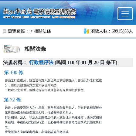
跳至主要內容
瀏覽路徑： >
相關法條
瀏覽人數：68915853人
相關法條
法規名稱：
行政程序法
(民國 110 年 01 月 20 日 修正)
第 100 條
書面之行政處分，應送達相對人及已知之利害關係人；書面以外之行政處

分，應以其他適當方法通知或使其知悉。

一般處分之送達，得以公告或刊登政府公報或新聞紙代替之。
第 72 條
送達，於應受送達人之住居所、事務所或營業所為之。但在行政機關辦公

處所或他處會晤應受送達人時，得於會晤處所為之。

對於機關、法人、非法人之團體之代表人或管理人為送達者，應向其機關

所在地、事務所或營業所行之。但必要時亦得於會晤之處所或其住居所行

之。

應受送達人有就業處所者，亦得向該處所為送達。