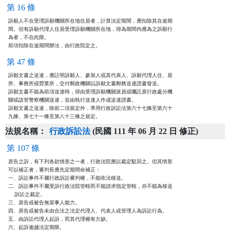
第 16 條
訴願人不在受理訴願機關所在地住居者，計算法定期間，應扣除其在途期

間。但有訴願代理人住居受理訴願機關所在地，得為期間內應為之訴願行

為者，不在此限。

前項扣除在途期間辦法，由行政院定之。
第 47 條
訴願文書之送達，應註明訴願人、參加人或其代表人、訴願代理人住、居

所、事務所或營業所，交付郵政機關以訴願文書郵務送達證書發送。

訴願文書不能為前項送達時，得由受理訴願機關派員或囑託原行政處分機

關或該管警察機關送達，並由執行送達人作成送達證書。

訴願文書之送達，除前二項規定外，準用行政訴訟法第六十七條至第六十

九條、第七十一條至第八十三條之規定。
法規名稱：
行政訴訟法
(民國 111 年 06 月 22 日 修正)
第 107 條
原告之訴，有下列各款情形之一者，行政法院應以裁定駁回之。但其情形

可以補正者，審判長應先定期間命補正：

一、訴訟事件不屬行政訴訟審判權，不能依法移送。

二、訴訟事件不屬受訴行政法院管轄而不能請求指定管轄，亦不能為移送

    訴訟之裁定。

三、原告或被告無當事人能力。

四、原告或被告未由合法之法定代理人、代表人或管理人為訴訟行為。

五、由訴訟代理人起訴，而其代理權有欠缺。

六、起訴逾越法定期限。
