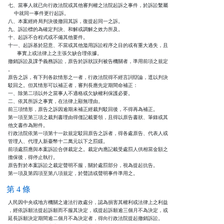
七、當事人就已向行政法院或其他審判權之法院起訴之事件，於訴訟繫屬

    中就同一事件更行起訴。

八、本案經終局判決後撤回其訴，復提起同一之訴。

九、訴訟標的為確定判決、和解或調解之效力所及。

十、起訴不合程式或不備其他要件。

十一、起訴基於惡意、不當或其他濫用訴訟程序之目的或有重大過失，且

      事實上或法律上之主張欠缺合理依據。

撤銷訴訟及課予義務訴訟，原告於訴狀誤列被告機關者，準用前項之規定

。

原告之訴，有下列各款情形之一者，行政法院得不經言詞辯論，逕以判決

駁回之。但其情形可以補正者，審判長應先定期間命補正：

一、除第二項以外之當事人不適格或欠缺權利保護必要。

二、依其所訴之事實，在法律上顯無理由。

前三項情形，原告之訴因逾期未補正經裁判駁回後，不得再為補正。

第一項至第三項之裁判書理由得僅記載要領，且得以原告書狀、筆錄或其

他文書作為附件。

行政法院依第一項第十一款規定駁回原告之訴者，得各處原告、代表人或

管理人、代理人新臺幣十二萬元以下之罰鍰。

前項處罰應與本案訴訟合併裁定之。裁定內應記載受處罰人供相當金額之

擔保後，得停止執行。

原告對於本案訴訟之裁定聲明不服，關於處罰部分，視為提起抗告。

第一項及第四項至第八項規定，於聲請或聲明事件準用之。
第 4 條
人民因中央或地方機關之違法行政處分，認為損害其權利或法律上之利益

，經依訴願法提起訴願而不服其決定，或提起訴願逾三個月不為決定，或

延長訴願決定期間逾二個月不為決定者，得向行政法院提起撤銷訴訟。
