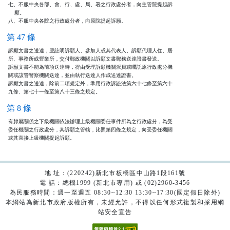
七、不服中央各部、會、行、處、局、署之行政處分者，向主管院提起訴

    願。

八、不服中央各院之行政處分者，向原院提起訴願。
第 47 條
訴願文書之送達，應註明訴願人、參加人或其代表人、訴願代理人住、居

所、事務所或營業所，交付郵政機關以訴願文書郵務送達證書發送。

訴願文書不能為前項送達時，得由受理訴願機關派員或囑託原行政處分機

關或該管警察機關送達，並由執行送達人作成送達證書。

訴願文書之送達，除前二項規定外，準用行政訴訟法第六十七條至第六十

九條、第七十一條至第八十三條之規定。
第 8 條
有隸屬關係之下級機關依法辦理上級機關委任事件所為之行政處分，為受

委任機關之行政處分，其訴願之管轄，比照第四條之規定，向受委任機關

或其直接上級機關提起訴願。
地 址：(220242)新北市板橋區中山路1段161號
電 話：總機1999 (新北市專用) 或 (02)2960-3456
為民服務時間：週一至週五 08:30~12:30 13:30~17:30(國定假日除外)
本網站為新北市政府版權所有，未經允許，不得以任何形式複製和採用網
站安全宣告